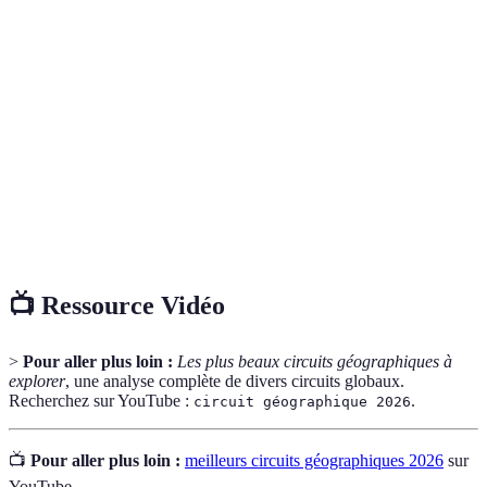
Itinéraire permettant d'explorer des espaces
Circuit
géographiques spécifiques, enrichissant la
géographique
connaissance des paysages et cultures locales.
La diversité de la vie sur Terre, incluant les
Biodiversité
variétés de plantes, animaux et écosystèmes.
Forme de tourisme responsable qui favorise la
Écotourisme
préservation de l’environnement et le respect des
cultures locales.
📺 Ressource Vidéo
>
Pour aller plus loin :
Les plus beaux circuits géographiques à
explorer
, une analyse complète de divers circuits globaux.
Recherchez sur YouTube :
.
circuit géographique 2026
📺
Pour aller plus loin :
meilleurs circuits géographiques 2026
sur
YouTube