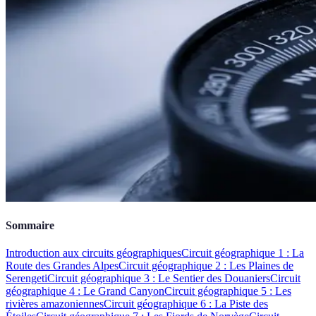
Sommaire
Introduction aux circuits géographiques
Circuit géographique 1 : La
Route des Grandes Alpes
Circuit géographique 2 : Les Plaines de
Serengeti
Circuit géographique 3 : Le Sentier des Douaniers
Circuit
géographique 4 : Le Grand Canyon
Circuit géographique 5 : Les
rivières amazoniennes
Circuit géographique 6 : La Piste des