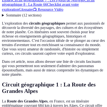
Étoiles
Circuit géographique 7 : Les Fjords de Norvège
Circuit
géographique 8 : La Route 66
Checklist avant votre
exploration
Glossaire
📺 Ressource Vidéo
Sommaire
(
12
sections
)
L'exploration des
circuits géographiques
permet aux passionnés de
découvrir la diversité des paysages, des cultures et des écosystèmes
de notre planète. Ces itinéraires sont souvent choisis pour leur
richesse en enseignements géographiques, historiques et
environnementaux. C'est l'occasion idéale de se plonger au cœur des
terrains d'aventure tout en enrichissant sa connaissance du monde.
Que vous soyez amateur de randonnée, d'histoire ou simplement
curieux, ces circuits sauront captiver votre esprit d'explorateur.
Dans cet article, nous allons dresser une liste de circuits fascinants
qui vous permettront non seulement d'admirer des panoramas
époustouflants, mais aussi de mieux comprendre les dynamiques de
notre planète.
Circuit géographique 1 : La Route des
Grandes Alpes
La
Route des Grandes Alpes
, en France, est un itinéraire
emblématique couvrant 684 km à travers les Alpes. Ce circuit offre