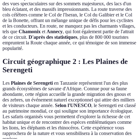
des vues spectaculaires sur des sommets majestueux, des lacs d'un
bleu éclatant, et des massifs impressionnants. La route traverse des
cols célèbres comme le Col de l'Iseran, le Col du Galibier et le Col
de la Bonette, offrant un mélange unique de défis pour les cyclistes
et les conducteurs. En route, ne manquez pas les charmants villages,
tels que
Chamonix
et
Annecy
, qui font également partie de l'attrait
de ce circuit.
D'après des statistiques
, plus de 800 000 touristes
empruntent la Route chaque année, ce qui témoigne de son immense
popularité.
Circuit géographique 2 : Les Plaines de
Serengeti
Les
Plaines de Serengeti
en Tanzanie représentent l'un des plus
grands écosystèmes de savane d'Afrique. Connue pour sa faune
abondante, cette région accueille la grande migration des gnous et
des zebres, un événement naturel exceptionnel qui attire des milliers
de visiteurs chaque année.
Selon l'UNESCO
, le Serengeti est classé
au patrimoine mondial, ce qui souligne son importance écologique.
Les safaris organisés vous permettent d'explorer la richesse de cet
habitat unique et de rencontrer des espèces emblématiques comme
les lions, les éléphants et les rhinocéros. Cette expérience vous
rapprochera de la nature et vous sensibilisera à la conservation des
espèces.