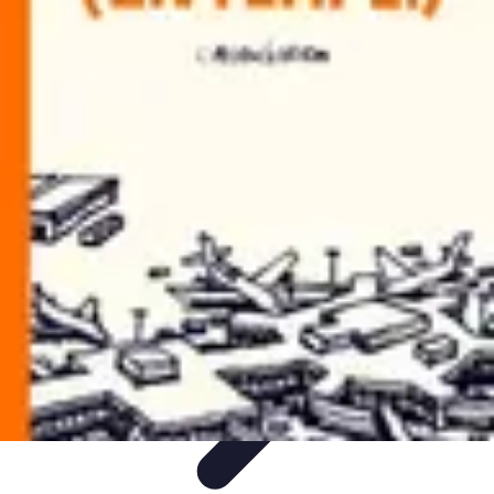
Géographie Explore
Exploration
Cartographie et outils
Exploration
Géographique
Géographie Physique
Îles et régions
Géographie Explore