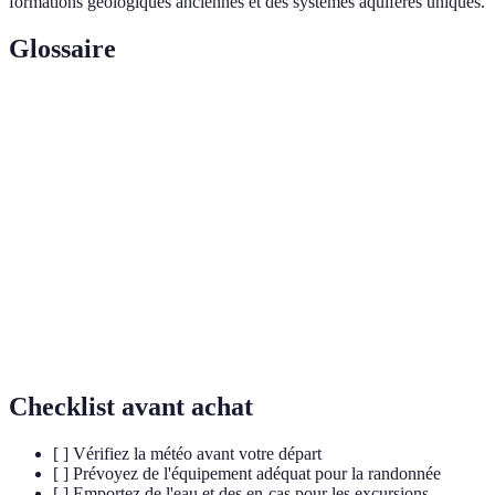
formations géologiques anciennes et des systèmes aquifères uniques.
Glossaire
Terme
Définition
Profonde cavité dans un relief, souvent résultant de
Gorges
l'érosion.
Variété des formes de vie dans un environnement
Biodiversité
donné.
Formations
Structures naturelles résultant de processus
géologiques
géologiques comme l'érosion et la tectonique.
Checklist avant achat
[ ] Vérifiez la météo avant votre départ
[ ] Prévoyez de l'équipement adéquat pour la randonnée
[ ] Emportez de l'eau et des en-cas pour les excursions