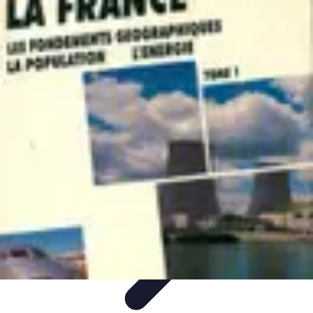
Géographie Explore
Exploration
Cartographie et outils
Exploration
Géographique
Géographie Physique
Îles et régions
Géographie Explore