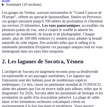
achat
Sommaire
(
10
sections
)
Les gorges du Verdon, souvent surnommées le "Grand Canyon de
l'Europe", offrent un spectacle époustouflant. Situées en Provence,
ces gorges mesurent jusqu'à 700 mètres de profondeur et s'étendent
sur environ 25 kilomètres.
Les vues panoramiques
, accessibles via
plusieurs points de vue, sont à couper le souffle et attirent les
amateurs de randonnée, de kayak et de photographie. Chaque
année, plus de 100 000 visiteurs s'y rendent pour admirer la beauté
naturelle de cette région. Des activités telles que le rafting et la
randonnée permettent d'explorer ces paysages uniques tout en vous
immergeant dans ses eaux bleu turquoise.
2. Les lagunes de Socotra, Yémen
L'archipel de Socotra est largement reconnu pour sa biodiversité
exceptionnelle et ses paysages surréalistes. Les lagunes qui
l'entourent sont des habitats pour de nombreuses espèces
endémiques. Ce lieu, classé au patrimoine mondial de l'UNESCO,
abrite des plantes que l'on ne trouve nulle part ailleurs, telles que le
dragonnier. En 2026, Socotra attire les passionnés de biologie et les
aventuriers en quête d'un écosystème préservé. La plage de sable
blanc et les formations rocheuses volcaniques créent un
environnement à la fois fascinant et mystérieux. Vous pouvez