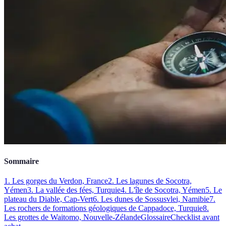
Sommaire
1. Les gorges du Verdon, France
2. Les lagunes de Socotra,
Yémen
3. La vallée des fées, Turquie
4. L'île de Socotra, Yémen
5. Le
plateau du Diable, Cap-Vert
6. Les dunes de Sossusvlei, Namibie
7.
Les rochers de formations géologiques de Cappadoce, Turquie
8.
Les grottes de Waitomo, Nouvelle-Zélande
Glossaire
Checklist avant