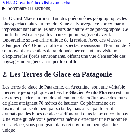
Vidéo
Glossaire
Checklist avant achat
Sommaire
(
11
sections
)
Le
Grand Maelstrom
est l'un des phénomènes géographiques les
plus spectaculaires au monde. Situé en Norvège, ce vortex marin
impressionnant attire les amateurs de nature et de photographie. Ce
tourbillon est causé par les marées qui interagissent avec la
topographie sous-marine unique de la region. Avec des vitesses
allant jusqu'à 40 km/h, il offre un spectacle saisissant. Non loin de là
se trouvent des sentiers de randonnée permettant aux visiteurs
d'explorer les fjords environnants, offrant une vue d'ensemble des
paysages norvégiens à couper le souffle.
2. Les Terres de Glace en Patagonie
Les terres de glace de Patagonie, en Argentine, sont une véritable
merveille géographique cachée. Le
Glacier Perito Moreno
est l'un
des rares glaciers au monde qui continue de croître, avec des murs
de glace atteignant 70 mètres de hauteur. Ce phénomène est
fascinant non seulement par sa taille, mais aussi par le bruit
dramatique des blocs de glace s'effondrant dans le lac en contrebas.
Une visite guidée vous permettra même d'effectuer une randonnée
sur la glace, vous plongeant dans cet environnement glaciaire
unique.