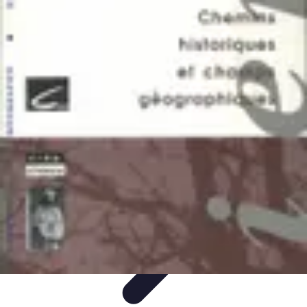
Géographie Explore
Exploration
Cartographie et outils
Exploration
Géographique
Géographie Physique
Îles et régions
Géographie Explore