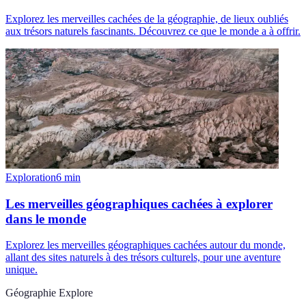
Explorez les merveilles cachées de la géographie, de lieux oubliés
aux trésors naturels fascinants. Découvrez ce que le monde a à offrir.
Exploration
6
min
Les merveilles géographiques cachées à explorer
dans le monde
Explorez les merveilles géographiques cachées autour du monde,
allant des sites naturels à des trésors culturels, pour une aventure
unique.
Géographie Explore