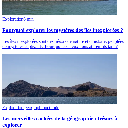
Exploration
6
min
Pourquoi explorer les mystères des îles inexplorées ?
Les îles inexplorées sont des trésors de nature et d'histoire, peuplées
de mystères captivants. Pourquoi ces lieux nous attirent-ils tant ?
Exploration géographique
6
min
Les merveilles cachées de la géographie : trésors à
explorer