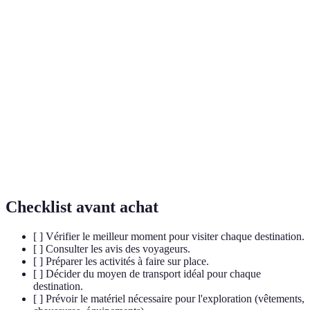
Terme
Définition
Merveilles
Lieux naturels exceptionnels qui se distinguent
géographiques
par leur beauté ou leur unicité.
Un système formé par l'interaction des
Écosystème
organismes vivants avec leur environnement.
La variété des formes de vie dans un habitat
Biodiversité
donné, qui inclut la diversité des espèces, des
gènes et des écosystèmes.
Checklist avant achat
[ ] Vérifier le meilleur moment pour visiter chaque destination.
[ ] Consulter les avis des voyageurs.
[ ] Préparer les activités à faire sur place.
[ ] Décider du moyen de transport idéal pour chaque
destination.
[ ] Prévoir le matériel nécessaire pour l'exploration (vêtements,