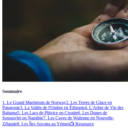
Sommaire
1. Le Grand Maelstrom de Norway
2. Les Terres de Glace en
Patagonie
3. La Vallée de l'Ombre en Éthiopie
4. L'Arbre de Vie des
Bahama
5. Les Lacs de Plitvice en Croatie
6. Les Dunes de
Sossusvlei en Namibie
7. Les Caves de Waitomo en Nouvelle-
Zélande
8. Les Îles Socotra au Yémen
📺 Ressource