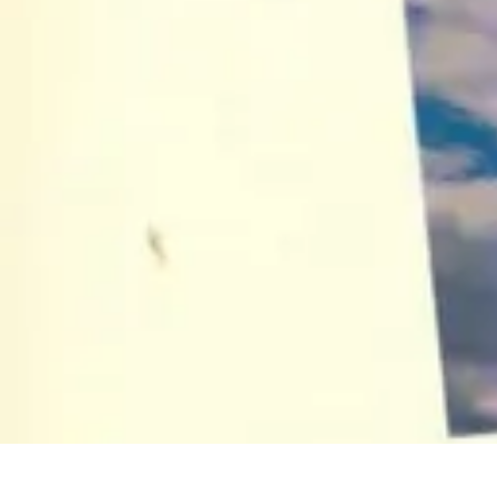
Géographie Explore
Exploration
Cartographie et outils
Exploration Géographique
Géograph
Géographie Explore