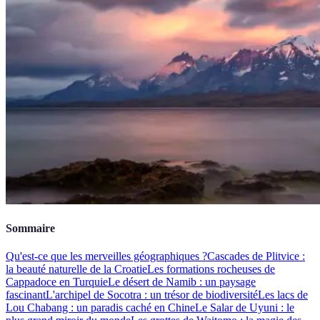
Sommaire
Qu'est-ce que les merveilles géographiques ?
Cascades de Plitvice :
la beauté naturelle de la Croatie
Les formations rocheuses de
Cappadoce en Turquie
Le désert de Namib : un paysage
fascinant
L'archipel de Socotra : un trésor de biodiversité
Les lacs de
Lou Chabang : un paradis caché en Chine
Le Salar de Uyuni : le