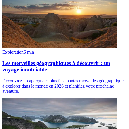
Exploration
6
min
Les merveilles géographiques à découvrir : un
voyage inoubliable
Découvrez un aperçu des plus fascinantes merveilles géographiques
à explorer dans le monde en 2026 et planifiez votre prochaine
aventure.