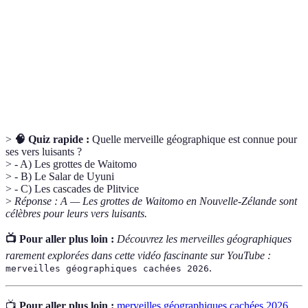
Espèce qui ne se trouve naturellement que dans
Endémique
un lieu précis.
Formation
Structure géologique résultant de l'érosion et de
rocheuse
la sédimentation.
>
🧠 Quiz rapide :
Quelle merveille géographique est connue pour
ses vers luisants ?
> - A) Les grottes de Waitomo
> - B) Le Salar de Uyuni
> - C) Les cascades de Plitvice
>
Réponse : A — Les grottes de Waitomo en Nouvelle-Zélande sont
célèbres pour leurs vers luisants.
📺 Pour aller plus loin :
Découvrez les merveilles géographiques
rarement explorées dans cette vidéo fascinante sur YouTube :
.
merveilles géographiques cachées 2026
📺
Pour aller plus loin :
merveilles géographiques cachées 2026