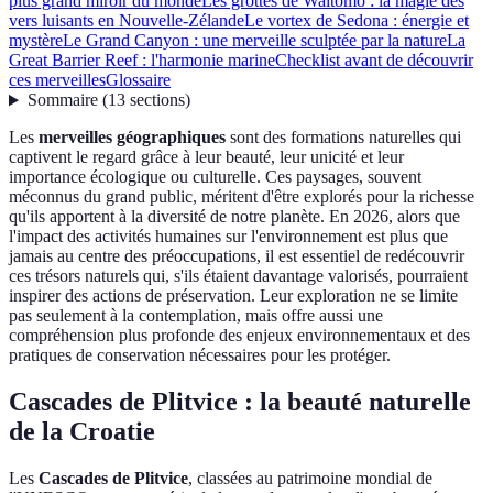
plus grand miroir du monde
Les grottes de Waitomo : la magie des
vers luisants en Nouvelle-Zélande
Le vortex de Sedona : énergie et
mystère
Le Grand Canyon : une merveille sculptée par la nature
La
Great Barrier Reef : l'harmonie marine
Checklist avant de découvrir
ces merveilles
Glossaire
Sommaire
(
13
sections
)
Les
merveilles géographiques
sont des formations naturelles qui
captivent le regard grâce à leur beauté, leur unicité et leur
importance écologique ou culturelle. Ces paysages, souvent
méconnus du grand public, méritent d'être explorés pour la richesse
qu'ils apportent à la diversité de notre planète. En 2026, alors que
l'impact des activités humaines sur l'environnement est plus que
jamais au centre des préoccupations, il est essentiel de redécouvrir
ces trésors naturels qui, s'ils étaient davantage valorisés, pourraient
inspirer des actions de préservation. Leur exploration ne se limite
pas seulement à la contemplation, mais offre aussi une
compréhension plus profonde des enjeux environnementaux et des
pratiques de conservation nécessaires pour les protéger.
Cascades de Plitvice : la beauté naturelle
de la Croatie
Les
Cascades de Plitvice
, classées au patrimoine mondial de