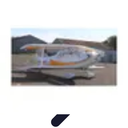
Géographie Explore
Exploration
Cartographie et outils
Exploration
Géographique
Géographie Physique
Îles et régions
Géographie Explore