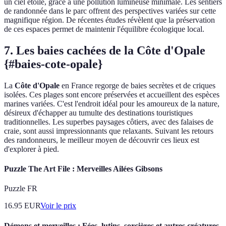
un ciel étoilé, grâce à une pollution lumineuse minimale. Les sentiers
de randonnée dans le parc offrent des perspectives variées sur cette
magnifique région. De récentes études révèlent que la préservation
de ces espaces permet de maintenir l'équilibre écologique local.
7. Les baies cachées de la Côte d'Opale
{#baies-cote-opale}
La
Côte d'Opale
en France regorge de baies secrètes et de criques
isolées. Ces plages sont encore préservées et accueillent des espèces
marines variées. C'est l'endroit idéal pour les amoureux de la nature,
désireux d'échapper au tumulte des destinations touristiques
traditionnelles. Les superbes paysages côtiers, avec des falaises de
craie, sont aussi impressionnants que relaxants. Suivant les retours
des randonneurs, le meilleur moyen de découvrir ces lieux est
d'explorer à pied.
Puzzle The Art File : Merveilles Ailées Gibsons
Puzzle FR
16.95
EUR
Voir le prix
Démons et merveilles : Fées, lutins, sorcières et autres créatures