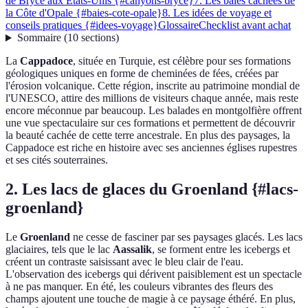
de Bryce aux États-Unis {#canyons-bryce}
7. Les baies cachées de
la Côte d'Opale {#baies-cote-opale}
8. Les idées de voyage et
conseils pratiques {#idees-voyage}
Glossaire
Checklist avant achat
Sommaire
(
10
sections
)
La
Cappadoce
, située en Turquie, est célèbre pour ses formations
géologiques uniques en forme de cheminées de fées, créées par
l'érosion volcanique. Cette région, inscrite au patrimoine mondial de
l'UNESCO, attire des millions de visiteurs chaque année, mais reste
encore méconnue par beaucoup. Les balades en montgolfière offrent
une vue spectaculaire sur ces formations et permettent de découvrir
la beauté cachée de cette terre ancestrale. En plus des paysages, la
Cappadoce est riche en histoire avec ses anciennes églises rupestres
et ses cités souterraines.
2. Les lacs de glaces du Groenland {#lacs-
groenland}
Le
Groenland
ne cesse de fasciner par ses paysages glacés. Les lacs
glaciaires, tels que le lac
Aassalik
, se forment entre les icebergs et
créent un contraste saisissant avec le bleu clair de l'eau.
L'observation des icebergs qui dérivent paisiblement est un spectacle
à ne pas manquer. En été, les couleurs vibrantes des fleurs des
champs ajoutent une touche de magie à ce paysage éthéré. En plus,