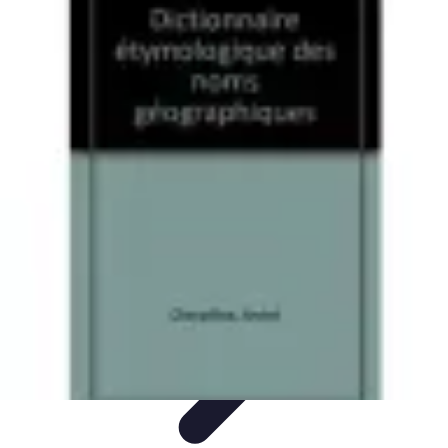
Géographie Explore
Exploration
Cartographie et outils
Exploration
Géographique
Géographie Physique
Îles et régions
Géographie Explore