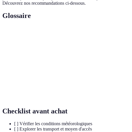
Découvrez nos recommandations ci-dessous.
Glossaire
Terme
Définition
Formation rocheuse verticale et minuscule,
Hoodoo
souvent associée à l'érosion.
Ballon à air chaud utilisé pour la navigation
Montgolfière
aérienne.
Processus géologique par lequel des matériaux de
Erosion
surface sont éliminés et transportés.
Checklist avant achat
[ ] Vérifier les conditions météorologiques
[ ] Explorer les transport et moyen d'accès