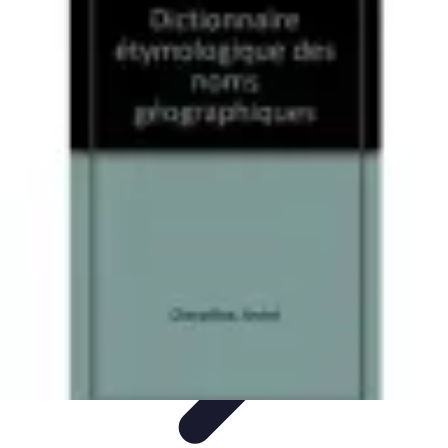
Géographie Explore
Exploration
Cartographie et outils
Exploration
Géographique
Géographie Physique
Îles et régions
Géographie Explore