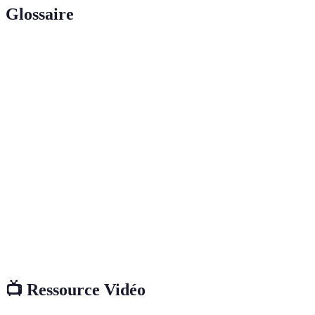
Glossaire
Terme
Définition
Merveilles
Lieux naturels ou culturels présentant un intérêt
géographiques
particulier pour les voyageurs.
Ensemble des organismes vivants dans un
Écosystème
environnement donné, incluant les interactions
entre eux et leur milieu.
Un mode de voyage respectueux de
Tourisme
l'environnement et des cultures locales, visant à
durable
préserver les ressources pour les futures
générations.
📺 Ressource Vidéo