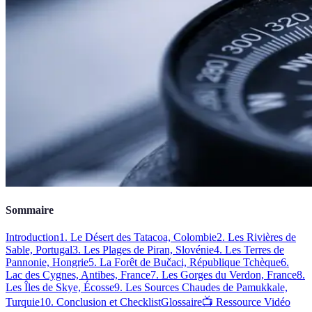
Sommaire
Introduction
1. Le Désert des Tatacoa, Colombie
2. Les Rivières de
Sable, Portugal
3. Les Plages de Piran, Slovénie
4. Les Terres de
Pannonie, Hongrie
5. La Forêt de Bučaci, République Tchèque
6.
Lac des Cygnes, Antibes, France
7. Les Gorges du Verdon, France
8.
Les Îles de Skye, Écosse
9. Les Sources Chaudes de Pamukkale,
Turquie
10. Conclusion et Checklist
Glossaire
📺 Ressource Vidéo