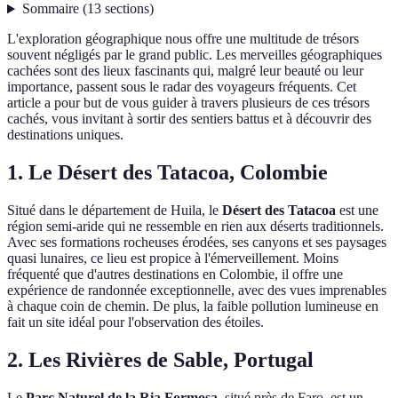
Sommaire
(
13
sections
)
L'exploration géographique nous offre une multitude de trésors
souvent négligés par le grand public. Les merveilles géographiques
cachées sont des lieux fascinants qui, malgré leur beauté ou leur
importance, passent sous le radar des voyageurs fréquents. Cet
article a pour but de vous guider à travers plusieurs de ces trésors
cachés, vous invitant à sortir des sentiers battus et à découvrir des
destinations uniques.
1. Le Désert des Tatacoa, Colombie
Situé dans le département de Huila, le
Désert des Tatacoa
est une
région semi-aride qui ne ressemble en rien aux déserts traditionnels.
Avec ses formations rocheuses érodées, ses canyons et ses paysages
quasi lunaires, ce lieu est propice à l'émerveillement. Moins
fréquenté que d'autres destinations en Colombie, il offre une
expérience de randonnée exceptionnelle, avec des vues imprenables
à chaque coin de chemin. De plus, la faible pollution lumineuse en
fait un site idéal pour l'observation des étoiles.
2. Les Rivières de Sable, Portugal
Le
Parc Naturel de la Ria Formosa
, situé près de Faro, est un