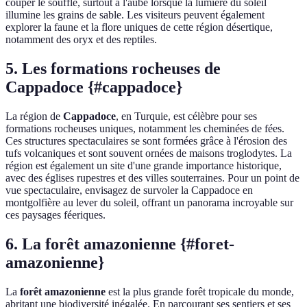
couper le souffle, surtout à l'aube lorsque la lumière du soleil
illumine les grains de sable. Les visiteurs peuvent également
explorer la faune et la flore uniques de cette région désertique,
notamment des oryx et des reptiles.
5. Les formations rocheuses de
Cappadoce {#cappadoce}
La région de
Cappadoce
, en Turquie, est célèbre pour ses
formations rocheuses uniques, notamment les cheminées de fées.
Ces structures spectaculaires se sont formées grâce à l'érosion des
tufs volcaniques et sont souvent ornées de maisons troglodytes. La
région est également un site d'une grande importance historique,
avec des églises rupestres et des villes souterraines. Pour un point de
vue spectaculaire, envisagez de survoler la Cappadoce en
montgolfière au lever du soleil, offrant un panorama incroyable sur
ces paysages féeriques.
6. La forêt amazonienne {#foret-
amazonienne}
La
forêt amazonienne
est la plus grande forêt tropicale du monde,
abritant une biodiversité inégalée. En parcourant ses sentiers et ses