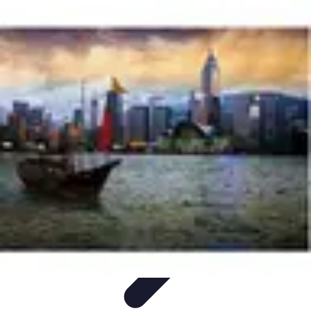
Géographie Explore
Exploration
Cartographie et outils
Exploration
Géographique
Géographie Physique
Îles et régions
Géographie Explore