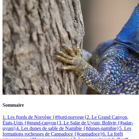
Sommaire
1. Les fjords de Norvège {#fjord-norvege}
2. Le Grand Canyon,
États-Unis {#grand-canyon}
3. Le Salar de Uyuni, Bolivie {#salar-
uyuni}
4. Les dunes de sable de Namibie {#dunes-namibie}
5. Les
formations rocheuses de Cappadoce {#cappadoce}
6. La forêt