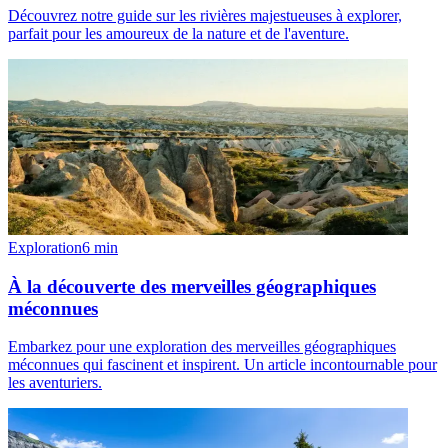
Découvrez notre guide sur les rivières majestueuses à explorer,
parfait pour les amoureux de la nature et de l'aventure.
Exploration
6
min
À la découverte des merveilles géographiques
méconnues
Embarkez pour une exploration des merveilles géographiques
méconnues qui fascinent et inspirent. Un article incontournable pour
les aventuriers.