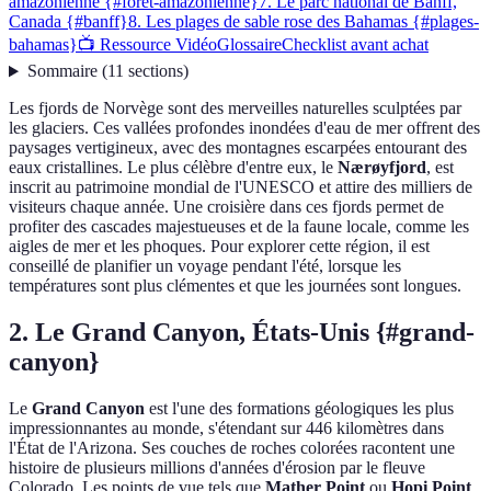
amazonienne {#foret-amazonienne}
7. Le parc national de Banff,
Canada {#banff}
8. Les plages de sable rose des Bahamas {#plages-
bahamas}
📺 Ressource Vidéo
Glossaire
Checklist avant achat
Sommaire
(
11
sections
)
Les fjords de Norvège sont des merveilles naturelles sculptées par
les glaciers. Ces vallées profondes inondées d'eau de mer offrent des
paysages vertigineux, avec des montagnes escarpées entourant des
eaux cristallines. Le plus célèbre d'entre eux, le
Nærøyfjord
, est
inscrit au patrimoine mondial de l'UNESCO et attire des milliers de
visiteurs chaque année. Une croisière dans ces fjords permet de
profiter des cascades majestueuses et de la faune locale, comme les
aigles de mer et les phoques. Pour explorer cette région, il est
conseillé de planifier un voyage pendant l'été, lorsque les
températures sont plus clémentes et que les journées sont longues.
2. Le Grand Canyon, États-Unis {#grand-
canyon}
Le
Grand Canyon
est l'une des formations géologiques les plus
impressionnantes au monde, s'étendant sur 446 kilomètres dans
l'État de l'Arizona. Ses couches de roches colorées racontent une
histoire de plusieurs millions d'années d'érosion par le fleuve
Colorado. Les points de vue tels que
Mather Point
ou
Hopi Point