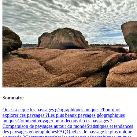
Sommaire
Qu'est-ce que les paysages géographiques uniques ?
Pourquoi
explorer ces paysages ?
Les plus beaux paysages géographiques
uniques
Comment voyager pour découvrir ces paysages ?
Comparaison de paysages autour du monde
Statistiques et tendances
des paysages géographiques
FAQ
Quel est le paysage le plus unique