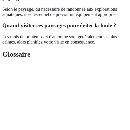
Selon le paysage, du nécessaire de randonnée aux explorations
aquatiques, il est essentiel de prévoir un équipement approprié.
Quand visiter ces paysages pour éviter la foule ?
Les mois de printemps et d'automne sont généralement les plus
calmes, alors planifiez votre visite en conséquence.
Glossaire
Terme
Définition
Processus par lequel le sol et les roches sont usés
Érosion
par le vent ou l'eau.
Biodiversité
Variété des espèces vivantes dans un écosystème.
Un système formé par l'interaction des organismes
Écosystème
vivants avec leur environnement.