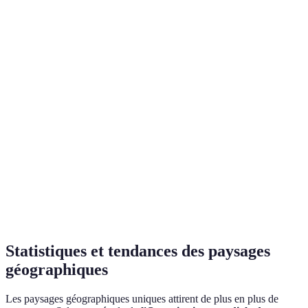
Paysage
Localisation
Caractéristiques clés
Importance
Patrimoine
Grand
États-Unis
Érosion spectaculaire
mondial de
Canyon
l'UNESCO
Fjords de
Montagnes, chutes
Tourisme
Norvège
Norvège
d’eau
panoramique
Dunes de
Dunes de sable
Écosystème
Namibie
Sossusvlei
colorées
désertique
Salar
Économie
Bolivie
Miroirs naturels
d'Uyuni
locale du sel
Statistiques et tendances des paysages
géographiques
Les paysages géographiques uniques attirent de plus en plus de