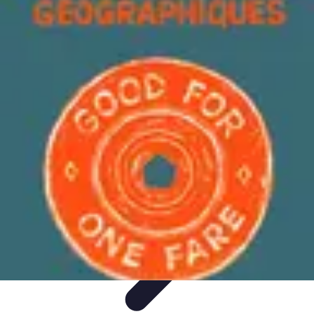
Géographie Explore
Exploration
Cartographie et outils
Exploration
Géographique
Géographie Physique
Îles et régions
Géographie Explore