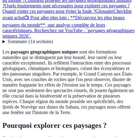
au monde ?
Comment protéger les paysages géographiques uniques
?
Quels équipements sont nécessaires pour explorer ces paysages ?
Quand visiter ces paysages pour éviter la foule ?
Glossaire
Checklist
avant achat
📺 Pour aller plus loin : **Découvrez les plus beaux
paysages du monde**, une analyse complète de leurs
caractéristiques. Recherchez sur YouTube : `paysages géographiques
uniques 2026`.
Sommaire
(
14
sections
)
Les
paysages géographiques uniques
sont des formations
naturelles qui se distinguent par leur beauté, leur rareté ou leur
caractère exceptionnel. Ils reflètent l'interaction entre des processus
géologiques, climatiques et biologiques, créant des écosystèmes et
des panoramas singuliers. Par exemple, le Grand Canyon aux États-
Unis, avec ses couches de roches que l'on peut observer, illustre de
manière frappante les effets de l'érosion sur le temps. Ces paysages
ne sont pas seulement des spectacles visuels, ils jouent également un
rôle crucial dans la biodiversité et la préservation de plusieurs
espèces. Chaque région du monde possède ses spécificités, des
fjords de Norvège aux dunes du Sahara, ces paysages nous offrent
une fenêtre sur l'histoire de la Terre.
Pourquoi explorer ces paysages ?