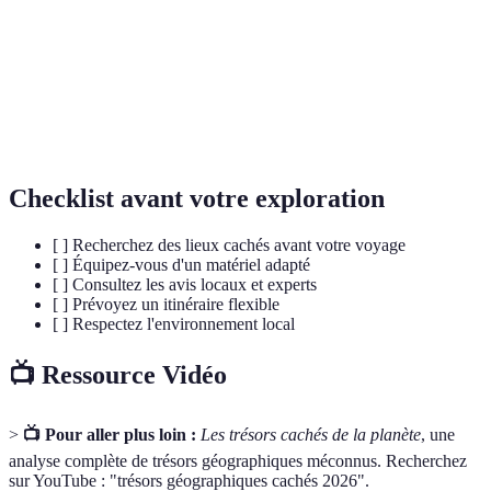
Tourisme
Pratique touristique visant à réduire l'impact sur
durable
l'environnement et la culture locale
Forme de tourisme responsable axée sur la nature
Écotourisme
et la conservation
Checklist avant votre exploration
[ ] Recherchez des lieux cachés avant votre voyage
[ ] Équipez-vous d'un matériel adapté
[ ] Consultez les avis locaux et experts
[ ] Prévoyez un itinéraire flexible
[ ] Respectez l'environnement local
📺 Ressource Vidéo
>
📺 Pour aller plus loin :
Les trésors cachés de la planète
, une
analyse complète de trésors géographiques méconnus. Recherchez
sur YouTube : "trésors géographiques cachés 2026".