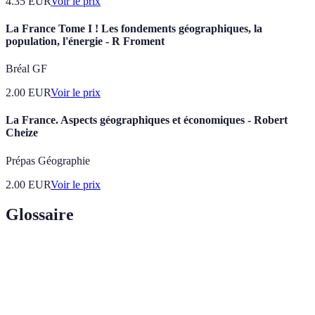
4.35
EUR
Voir le prix
La France Tome I ! Les fondements géographiques, la
population, l'énergie - R Froment
Bréal GF
2.00
EUR
Voir le prix
La France. Aspects géographiques et économiques - Robert
Cheize
Prépas Géographie
2.00
EUR
Voir le prix
Glossaire
Terme
Définition
Trésor
Lieu méconnu qui possède une richesse naturelle,
géographique
culturelle, ou historique