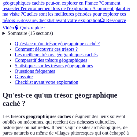
géographiques cachés peut-on explorer en France ?
Comment
respecter l'environnement lors de l'exploration ?
Comment planifier
ma visite ?
Quelles sont les meilleures périodes pour explorer ces
trésors ?
Glossaire
Checklist avant votre exploration
📺 Ressource
Vidéo
🧠 Quiz rapide :
Sommaire
(
15
sections
)
Qu'est-ce qu'un trésor géographique caché ?
Comment découvrir ces trésors ?
Les meilleurs trésors géographiques cachés
Comparatif des trésors géographiques
Statistiques sur les trésors géographiques
Questions fréquentes
Glossaire
Checklist avant votre exploration
Qu'est-ce qu'un trésor géographique
caché ?
Les
trésors géographiques cachés
désignent des lieux souvent
oubliés ou méconnus, qui recèlent des richesses culturelles,
historiques ou naturelles. Il peut s'agir de sites archéologiques, de
parcs naturels ou même de villages pittoresques qui ont échappé à