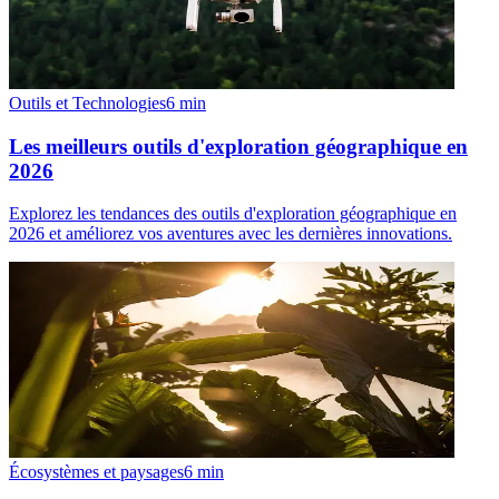
Outils et Technologies
6
min
Les meilleurs outils d'exploration géographique en
2026
Explorez les tendances des outils d'exploration géographique en
2026 et améliorez vos aventures avec les dernières innovations.
Écosystèmes et paysages
6
min