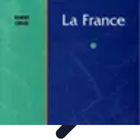
Géographie Explore
Exploration
Cartographie et outils
Exploration
Géographique
Géographie Physique
Îles et régions
Géographie Explore