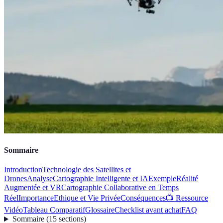
Sommaire
Introduction
Technologie des Satellites et
Drones
Analyse
Cartographie Intelligente et IA
Exemple
Réalité
Augmentée et VR
Cartographie Collaborative en Temps
Réel
Importance
Ethique et Vie Privée
Conséquences
📺 Ressource
Vidéo
Tableau Comparatif
Glossaire
Checklist avant achat
FAQ
Sommaire
(
15
sections
)