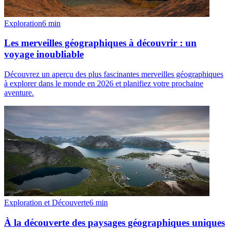
Exploration
6
min
Les merveilles géographiques à découvrir : un
voyage inoubliable
Découvrez un aperçu des plus fascinantes merveilles géographiques
à explorer dans le monde en 2026 et planifiez votre prochaine
aventure.
Exploration et Découverte
6
min
À la découverte des paysages géographiques uniques