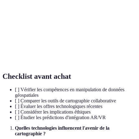
Intelligence Artificielle, technologie de simulation des
IA
processus cognitifs humains.
Réalité Augmentée, technique superposant des éléments
AR
virtuels au réel.
Réalité Virtuelle, environnement simulé dans lequel un
VR
utilisateur peut interagir.
Checklist avant achat
[ ] Vérifier les compétences en manipulation de données
géospatiales
[ ] Comparer les outils de cartographie collaborative
[ ] Évaluer les offres technologiques récentes
[ ] Considérer les implications éthiques
[ ] Étudier les prédictions d'intégration AR/VR
Quelles technologies influencent l'avenir de la
cartographie ?