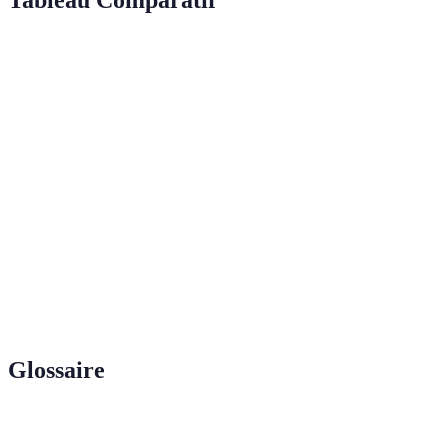
Tableau Comparatif
Technologie
Précision
Couverture
Usage principal
Satellites
Haute
Mondiale
Climat, Agri
Très
Inspection,
Drones
Localisée
Haute
Secours
Mobilité,
IA
Variable
Personnalisation
Urbanisme
Éducation,
AR/VR
Immersive
Expérientielle
Tourisme
Glossaire
Terme
Définition