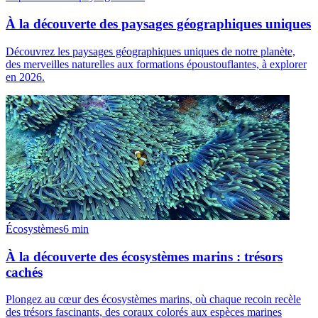
À la découverte des paysages géographiques uniques
Découvrez les paysages géographiques uniques de notre planète,
des merveilles naturelles aux formations époustouflantes, à explorer
en 2026.
Écosystèmes
6
min
À la découverte des écosystèmes marins : trésors
cachés
Plongez au cœur des écosystèmes marins, où chaque recoin recèle
des trésors fascinants, des coraux colorés aux espèces marines