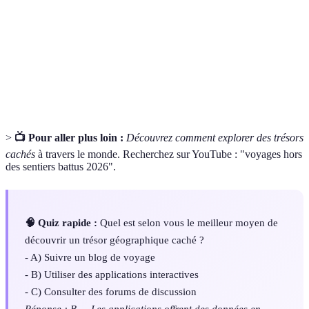
Système de localisation par satellite pour la
GPS
navigation.
Ressources
Informations provenant de la région visitée,
locales
incluant guides et recommandations.
>
📺 Pour aller plus loin :
Découvrez comment explorer des trésors
cachés
à travers le monde. Recherchez sur YouTube : "voyages hors
des sentiers battus 2026".
🧠 Quiz rapide :
Quel est selon vous le meilleur moyen de
découvrir un trésor géographique caché ?
- A) Suivre un blog de voyage
- B) Utiliser des applications interactives
- C) Consulter des forums de discussion
Réponse : B — Les applications offrent des données en