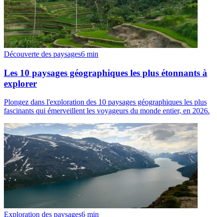
Découverte des paysages
6
min
Les 10 paysages géographiques les plus étonnants à
explorer
Plongez dans l'exploration des 10 paysages géographiques les plus
fascinants qui émerveillent les voyageurs du monde entier, en 2026.
Exploration des paysages
6
min