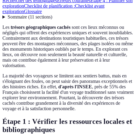
Rechercher des témoignages
Erreurs courantes
Étape 4 : Planifier son
exploration
Checklist de planification :
Checklist avant
exploration
Glossaire
Sommaire
(
11
sections
)
Les
trésors géographiques cachés
sont ces lieux méconnus ou
négligés qui offrent des expériences uniques et souvent inoubliables.
Contrairement aux destinations touristiques habituelles, ces trésors
peuvent être des montagnes méconnues, des plages isolées ou même
des monuments historiques oubliés par le temps. En explorant ces
lieux, on découvre non seulement la beauté naturelle et culturelle,
mais on contribue également à leur préservation et à leur
valorisation.
La majorité des voyageurs se limitent aux sentiers battus, mais en
s'éloignant des foules, on peut saisir des panoramas exceptionnels et
des histoires riches. En effet,
d'après l'INSEE
, près de 55% des
Français choisissent la facilité d'un voyage traditionnel sans vraiment
explorer leur environnement. Pourtant, la découverte des trésors
cachés contribue grandement à la diversité des expériences de
voyage et à la satisfaction personnelle.
Étape 1 : Vérifier les ressources locales et
bibliographiques