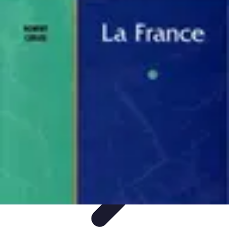
Géographie Explore
Exploration
Cartographie et outils
Exploration
Géographique
Géographie Physique
Îles et régions
Géographie Explore