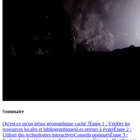
Sommaire
Qu'est-ce qu'un trésor géographique caché ?
Étape 1 : Vérifier les
ressources locales et bibliographiques
Les erreurs à éviter
Étape 2 :
Utiliser des technologies interactives
Conseils pratiques
Étape 3 :