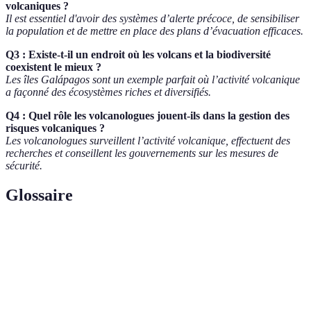
volcaniques ?
Il est essentiel d'avoir des systèmes d’alerte précoce, de sensibiliser
la population et de mettre en place des plans d’évacuation efficaces.
Q3 : Existe-t-il un endroit où les volcans et la biodiversité
coexistent le mieux ?
Les îles Galápagos sont un exemple parfait où l’activité volcanique
a façonné des écosystèmes riches et diversifiés.
Q4 : Quel rôle les volcanologues jouent-ils dans la gestion des
risques volcaniques ?
Les volcanologues surveillent l’activité volcanique, effectuent des
recherches et conseillent les gouvernements sur les mesures de
sécurité.
Glossaire
Terme
Définition
Volcan
Montagne formée par l'éruption de magma.
Éruption
Libération soudaine de magma, gaz et cendres.