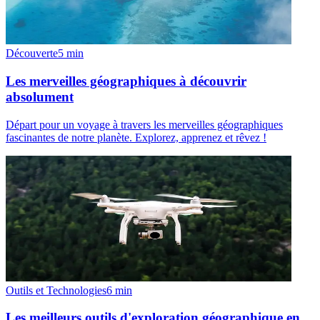
Découverte
5
min
Les merveilles géographiques à découvrir
absolument
Départ pour un voyage à travers les merveilles géographiques
fascinantes de notre planète. Explorez, apprenez et rêvez !
Outils et Technologies
6
min
Les meilleurs outils d'exploration géographique en