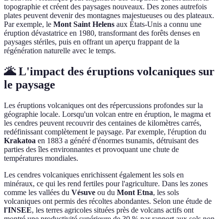
topographie et créent des paysages nouveaux. Des zones autrefois
plates peuvent devenir des montagnes majestueuses ou des plateaux.
Par exemple, le
Mont Saint Helens
aux États-Unis a connu une
éruption dévastatrice en 1980, transformant des forêts denses en
paysages stériles, puis en offrant un aperçu frappant de la
régénération naturelle avec le temps.
🌋 L'impact des éruptions volcaniques sur
le paysage
Les éruptions volcaniques ont des répercussions profondes sur la
géographie locale. Lorsqu'un volcan entre en éruption, le magma et
les cendres peuvent recouvrir des centaines de kilomètres carrés,
redéfinissant complètement le paysage. Par exemple, l'éruption du
Krakatoa
en 1883 a généré d'énormes tsunamis, détruisant des
parties des îles environnantes et provoquant une chute de
températures mondiales.
Les cendres volcaniques enrichissent également les sols en
minéraux, ce qui les rend fertiles pour l'agriculture. Dans les zones
comme les vallées du
Vésuve
ou du
Mont Etna
, les sols
volcaniques ont permis des récoltes abondantes. Selon une étude de
l'INSEE
, les terres agricoles situées près de volcans actifs ont
montré une productivité supérieure de 30 % par rapport aux sols non