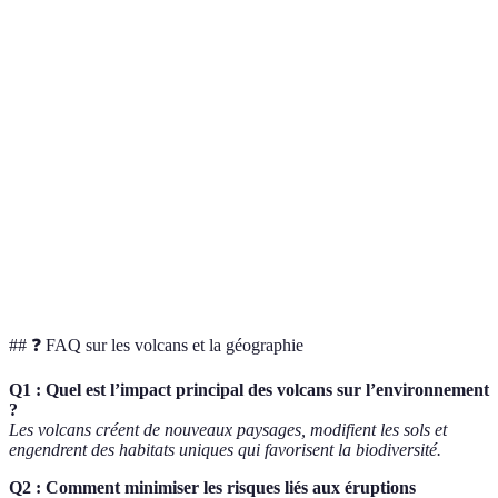
Type de Volcan
Éruptions Documentées
Impact Géographiq
Formation de
Stratovolcan
Très fréquentes
montagnes
Volcan Bouclier
Moins fréquentes
Larges plateaux
Cône de
Fréquemment isolées
Formations coniques
Cendres
Caldeira
Éruptions explosives
Dépressions vastes
## ❓ FAQ sur les volcans et la géographie
Q1 : Quel est l’impact principal des volcans sur l’environnement
?
Les volcans créent de nouveaux paysages, modifient les sols et
engendrent des habitats uniques qui favorisent la biodiversité.
Q2 : Comment minimiser les risques liés aux éruptions