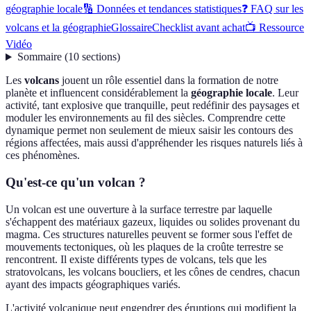
géographie locale
🔢 Données et tendances statistiques
❓ FAQ sur les
volcans et la géographie
Glossaire
Checklist avant achat
📺 Ressource
Vidéo
Sommaire
(
10
sections
)
Les
volcans
jouent un rôle essentiel dans la formation de notre
planète et influencent considérablement la
géographie locale
. Leur
activité, tant explosive que tranquille, peut redéfinir des paysages et
moduler les environnements au fil des siècles. Comprendre cette
dynamique permet non seulement de mieux saisir les contours des
régions affectées, mais aussi d'appréhender les risques naturels liés à
ces phénomènes.
Qu'est-ce qu'un volcan ?
Un volcan est une ouverture à la surface terrestre par laquelle
s'échappent des matériaux gazeux, liquides ou solides provenant du
magma. Ces structures naturelles peuvent se former sous l'effet de
mouvements tectoniques, où les plaques de la croûte terrestre se
rencontrent. Il existe différents types de volcans, tels que les
stratovolcans, les volcans boucliers, et les cônes de cendres, chacun
ayant des impacts géographiques variés.
L'activité volcanique peut engendrer des éruptions qui modifient la