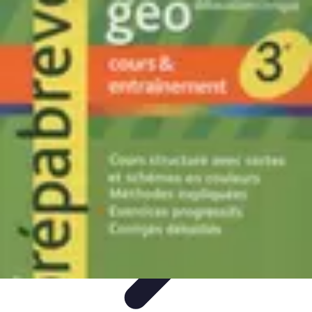
Géographie Explore
Exploration
Cartographie et outils
Exploration
Géographique
Géographie Physique
Îles et régions
Géographie Explore