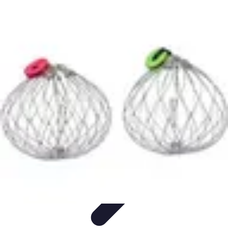
Géographie Explore
Exploration
Cartographie et outils
Exploration
Géographique
Géographie Physique
Îles et régions
Géographie Explore