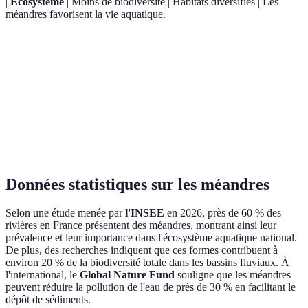
|
Écosystème
| Moins de biodiversité | Habitats diversifiés | Les
méandres favorisent la vie aquatique.
Les méandres
Régulation
Difficile
Efficace
régulent mieux le
de l'eau
débit.
Les méandres
Économie
Uniforme
Irregulière
favorisent des
d'eau
économies d'eau.
Données statistiques sur les méandres
Selon une étude menée par
l'INSEE
en 2026, près de 60 % des
rivières en France présentent des méandres, montrant ainsi leur
prévalence et leur importance dans l'écosystème aquatique national.
De plus, des recherches indiquent que ces formes contribuent à
environ 20 % de la biodiversité totale dans les bassins fluviaux. À
l'international, le
Global Nature Fund
souligne que les méandres
peuvent réduire la pollution de l'eau de près de 30 % en facilitant le
dépôt de sédiments.