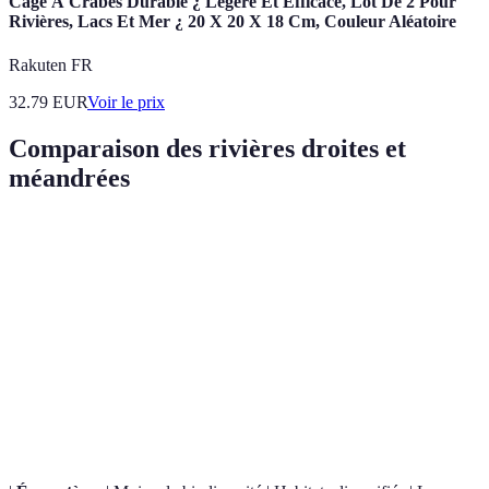
Cage À Crabes Durable ¿ Légère Et Efficace, Lot De 2 Pour
Rivières, Lacs Et Mer ¿ 20 X 20 X 18 Cm, Couleur Aléatoire
Rakuten FR
32.79
EUR
Voir le prix
Comparaison des rivières droites et
méandrées
Critère
Rivières Droites
Rivières Méandrées
Verdict
Les
méandre
Moins d'érosion
Érosion latérale
se
Formation
latérale
accrue
forment
par
l'érosion