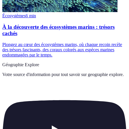
Écosystèmes
6
min
À la découverte des écosystèmes marins : trésors
cachés
Plongez au cœur des écosystèmes marins, où chaque recoin recèle
des trésors fascinants, des coraux colorés aux espèces marines
endommagées par le temps.
Géographie Explore
Votre source d'information pour tout savoir sur
geographie explore
.