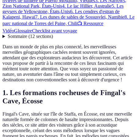
rivières de lumière de Puerto Mosquito, Vieques
3. Les Narrows,
Zion National Park, États-Unis
4. Le lac Hillier, Australie
5. Les
geysers de Yellowstone, États-Unis
6. Les cendres d'estran de
Kalapeni, Hawaï
7. Les dunes de sables de Sossusvlei, Namibie
8. Le
parc national de Torres del Paine, Chili
📺 Ressource
Vidéo
Glossaire
Checklist avant voyage
Sommaire
(
12
sections
)
Dans un monde de plus en plus connecté, les merveilleuses
merveilles géographiques cachées restent souvent ignorées,
attendant que des explorateurs audacieux les découvrent. Cet article
vous propose de partir à la rencontre de ces lieux fascinants qui
méritent toute notre attention. Que vous soyez un passionné de
nature, un aventurier dans l'âme ou tout simplement curieux, ces
destinations non conventionnelles sont à découvrir d'urgence !
1. Les formations rocheuses de Fingal's
Cave, Écosse
Fingal's Cave, située sur l'île de Staffa, en Écosse, est une merveille
naturelle formée de colonnes de basalte impressionnantes. Depuis
des siècles, ce site attire des visiteurs grâce à son acoustique
exceptionnelle, créant des sons mélodieux lorsque les vagues
frappent les parois rocheuses. En fait, les mélodies tant convoitées