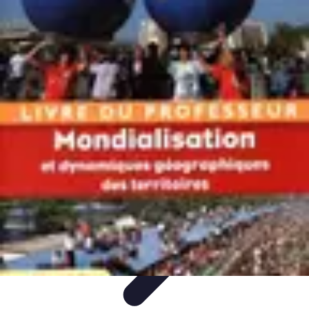
Géographie Explore
Exploration
Cartographie et outils
Exploration
Géographique
Géographie Physique
Îles et régions
Géographie Explore