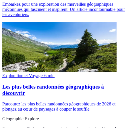
Embarkez pour une exploration des merveilles géographiques
méconnues qui fascinent et inspirent. Un article incontournable pour
les aventuriers.
Exploration et Voyages
6
min
Les plus belles randonnées géographiques à
découvrir
Parcourez les plus belles randonnées géographiques de 2026 et
plongez au cœur de paysages à couper le souffle.
Géographie Explore