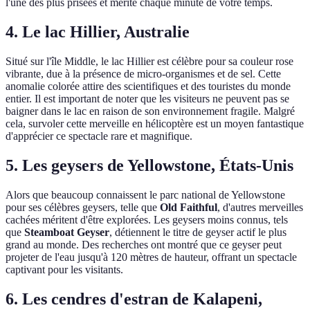
l'une des plus prisées et mérite chaque minute de votre temps.
4. Le lac Hillier, Australie
Situé sur l'île Middle, le lac Hillier est célèbre pour sa couleur rose
vibrante, due à la présence de micro-organismes et de sel. Cette
anomalie colorée attire des scientifiques et des touristes du monde
entier. Il est important de noter que les visiteurs ne peuvent pas se
baigner dans le lac en raison de son environnement fragile. Malgré
cela, survoler cette merveille en hélicoptère est un moyen fantastique
d'apprécier ce spectacle rare et magnifique.
5. Les geysers de Yellowstone, États-Unis
Alors que beaucoup connaissent le parc national de Yellowstone
pour ses célèbres geysers, telle que
Old Faithful
, d'autres merveilles
cachées méritent d'être explorées. Les geysers moins connus, tels
que
Steamboat Geyser
, détiennent le titre de geyser actif le plus
grand au monde. Des recherches ont montré que ce geyser peut
projeter de l'eau jusqu'à 120 mètres de hauteur, offrant un spectacle
captivant pour les visitants.
6. Les cendres d'estran de Kalapeni,