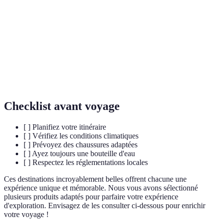
produisent de la lumière.
Source d'eau chaude qui jaillit périodiquement
Geyser
en raison d'une pression accumulée.
Organismes unicellulaires, souvent invisibles à
Micro-
l'œil nu, qui jouent un rôle crucial dans les
organismes
écosystèmes.
Checklist avant voyage
[ ] Planifiez votre itinéraire
[ ] Vérifiez les conditions climatiques
[ ] Prévoyez des chaussures adaptées
[ ] Ayez toujours une bouteille d'eau
[ ] Respectez les réglementations locales
Ces destinations incroyablement belles offrent chacune une
expérience unique et mémorable. Nous vous avons sélectionné
plusieurs produits adaptés pour parfaire votre expérience
d'exploration. Envisagez de les consulter ci-dessous pour enrichir
votre voyage !