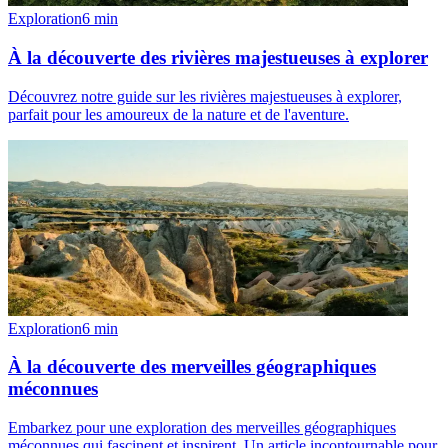
Exploration
6
min
À la découverte des rivières majestueuses à explorer
Découvrez notre guide sur les rivières majestueuses à explorer,
parfait pour les amoureux de la nature et de l'aventure.
Exploration
6
min
À la découverte des merveilles géographiques
méconnues
Embarkez pour une exploration des merveilles géographiques
méconnues qui fascinent et inspirent. Un article incontournable pour