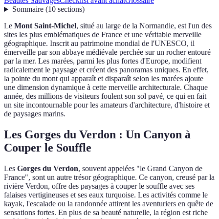
Beautés Sauvages
Checklist avant achat
Glossaire
Sommaire
(
10
sections
)
Le
Mont Saint-Michel
, situé au large de la Normandie, est l'un des
sites les plus emblématiques de France et une véritable merveille
géographique. Inscrit au patrimoine mondial de l'UNESCO, il
émerveille par son abbaye médiévale perchée sur un rocher entouré
par la mer. Les marées, parmi les plus fortes d'Europe, modifient
radicalement le paysage et créent des panoramas uniques. En effet,
la pointe du mont qui apparaît et disparaît selon les marées ajoute
une dimension dynamique à cette merveille architecturale. Chaque
année, des millions de visiteurs foulent son sol pavé, ce qui en fait
un site incontournable pour les amateurs d'architecture, d'histoire et
de paysages marins.
Les Gorges du Verdon : Un Canyon à
Couper le Souffle
Les
Gorges du Verdon
, souvent appelées "le Grand Canyon de
France", sont un autre trésor géographique. Ce canyon, creusé par la
rivière Verdon, offre des paysages à couper le souffle avec ses
falaises vertigineuses et ses eaux turquoise. Les activités comme le
kayak, l'escalade ou la randonnée attirent les aventuriers en quête de
sensations fortes. En plus de sa beauté naturelle, la région est riche