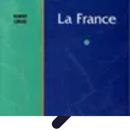
Géographie Explore
Exploration
Cartographie et outils
Exploration
Géographique
Géographie Physique
Îles et régions
Géographie Explore