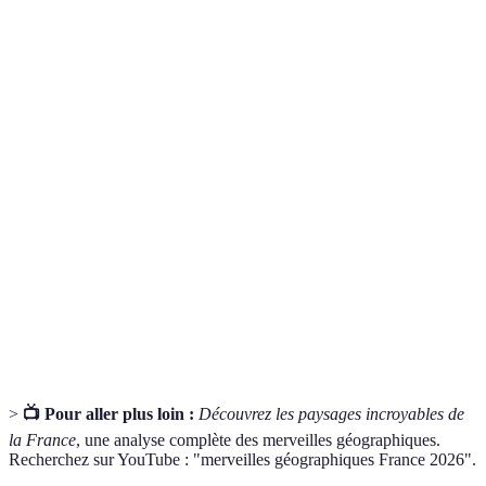
Terme
Définition
Une calanque est une crique côtière, souvent
Calanque
abrupte, caractéristique de certaines régions
méditerranéennes.
La biodiversité désigne la variété des espèces
Biodiversité
vivantes et de leurs écosystèmes dans un
environnement donné.
Un site classé comme patrimoine mondial est
Patrimoine
reconnu pour sa valeur universelle exceptionnelle
mondial
par l'UNESCO.
>
📺 Pour aller plus loin :
Découvrez les paysages incroyables de
la France
, une analyse complète des merveilles géographiques.
Recherchez sur YouTube : "merveilles géographiques France 2026".