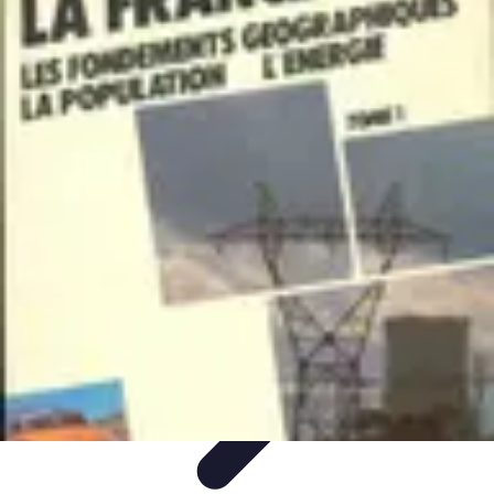
Géographie Explore
Exploration
Cartographie et outils
Exploration
Géographique
Géographie Physique
Îles et régions
Géographie Explore