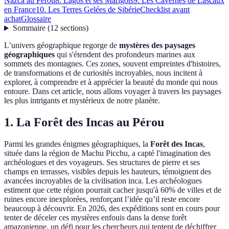
Nazca au Pérou
8. Lagos et ses Marigots
9. Les Cavernes de Lascaux
en France
10. Les Terres Gelées de Sibérie
Checklist avant
achat
Glossaire
Sommaire
(
12
sections
)
L’univers géographique regorge de
mystères des paysages
géographiques
qui s'étendent des profondeurs marines aux
sommets des montagnes. Ces zones, souvent empreintes d'histoires,
de transformations et de curiosités incroyables, nous incitent à
explorer, à comprendre et à apprécier la beauté du monde qui nous
entoure. Dans cet article, nous allons voyager à travers les paysages
les plus intrigants et mystérieux de notre planète.
1. La Forêt des Incas au Pérou
Parmi les grandes énigmes géographiques, la
Forêt des Incas
,
située dans la région de Machu Picchu, a capté l'imagination des
archéologues et des voyageurs. Ses structures de pierre et ses
champs en terrasses, visibles depuis les hauteurs, témoignent des
avancées incroyables de la civilisation inca. Les archéologues
estiment que cette région pourrait cacher jusqu'à 60% de villes et de
ruines encore inexplorées, renforçant l’idée qu’il reste encore
beaucoup à découvrir. En 2026, des expéditions sont en cours pour
tenter de déceler ces mystères enfouis dans la dense forêt
amazonienne, un défi pour les chercheurs qui tentent de déchiffrer