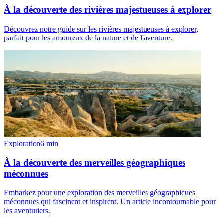
À la découverte des rivières majestueuses à explorer
Découvrez notre guide sur les rivières majestueuses à explorer,
parfait pour les amoureux de la nature et de l'aventure.
Exploration
6
min
À la découverte des merveilles géographiques
méconnues
Embarkez pour une exploration des merveilles géographiques
méconnues qui fascinent et inspirent. Un article incontournable pour
les aventuriers.