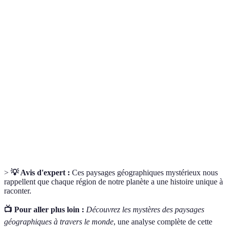
Terme
Définition
Dessins réalisés par des modifications de la surface
Géoglyphes
de la terre, souvent visibles d'une altitude élevée.
La variété de la vie dans le monde, dans un habitat
Biodiversité
particulier ou sur la totalité de la planète.
Zones où le sol est gelé de façon permanente,
Terrains
typiques des climats très froids, ayant une grande
gelés
influence sur l’environnement local.
>
💡 Avis d'expert :
Ces paysages géographiques mystérieux nous
rappellent que chaque région de notre planète a une histoire unique à
raconter.
📺 Pour aller plus loin :
Découvrez les mystères des paysages
géographiques à travers le monde
, une analyse complète de cette