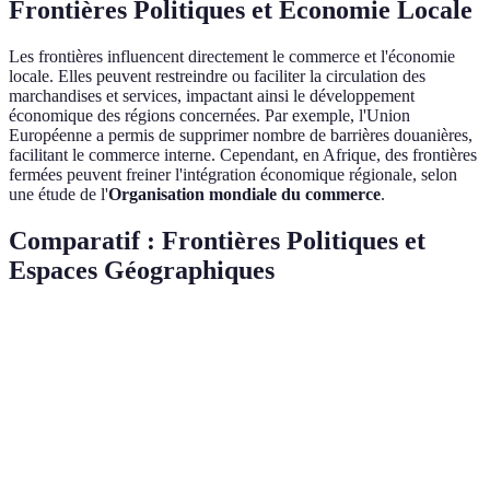
Frontières Politiques et Économie Locale
Les frontières influencent directement le commerce et l'économie
locale. Elles peuvent restreindre ou faciliter la circulation des
marchandises et services, impactant ainsi le développement
économique des régions concernées. Par exemple, l'Union
Européenne a permis de supprimer nombre de barrières douanières,
facilitant le commerce interne. Cependant, en Afrique, des frontières
fermées peuvent freiner l'intégration économique régionale, selon
une étude de l'
Organisation mondiale du commerce
.
Comparatif : Frontières Politiques et
Espaces Géographiques
Critère
Union Européenne
Afrique
Amérique d
Libre
Forte
Faible
Modérée
Circulation
Influence
Très
Haute
Moyenne
Culturelle
Haute