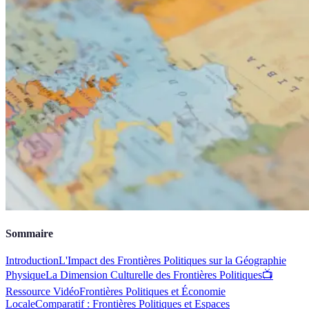
Sommaire
Introduction
L'Impact des Frontières Politiques sur la Géographie
Physique
La Dimension Culturelle des Frontières Politiques
📺
Ressource Vidéo
Frontières Politiques et Économie
Locale
Comparatif : Frontières Politiques et Espaces