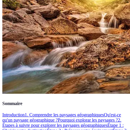
Sommaire
Introduction
1. Comprendre les paysages géographiques
Qu'est-ce
qu'un paysage géographique ?
Pourquoi explorar les paysages ?
2.
Étapes à suivre pour explorer les paysages géographiques
Étape 1 :