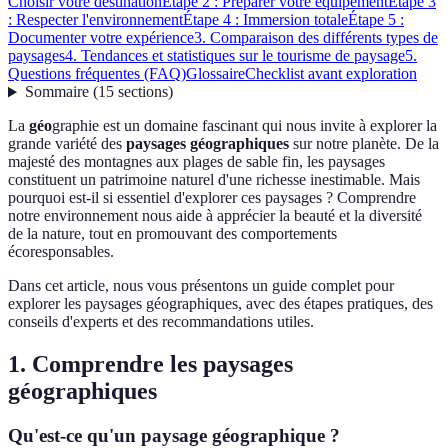
Choisir votre destination
Étape 2 : Préparer votre équipement
Étape 3
: Respecter l'environnement
Étape 4 : Immersion totale
Étape 5 :
Documenter votre expérience
3. Comparaison des différents types de
paysages
4. Tendances et statistiques sur le tourisme de paysage
5.
Questions fréquentes (FAQ)
Glossaire
Checklist avant exploration
Sommaire
(
15
sections
)
La
géo
graphie est un domaine fascinant qui nous invite à explorer la
grande variété des
paysages géographiques
sur notre planète. De la
majesté des montagnes aux plages de sable fin, les paysages
constituent un patrimoine naturel d'une richesse inestimable. Mais
pourquoi est-il si essentiel d'explorer ces paysages ? Comprendre
notre environnement nous aide à apprécier la beauté et la diversité
de la nature, tout en promouvant des comportements
écoresponsables.
Dans cet article, nous vous présentons un guide complet pour
explorer les paysages géographiques, avec des étapes pratiques, des
conseils d'experts et des recommandations utiles.
1. Comprendre les paysages
géographiques
Qu'est-ce qu'un paysage géographique ?