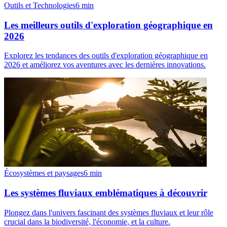
Outils et Technologies
6
min
Les meilleurs outils d'exploration géographique en
2026
Explorez les tendances des outils d'exploration géographique en
2026 et améliorez vos aventures avec les dernières innovations.
Écosystèmes et paysages
6
min
Les systèmes fluviaux emblématiques à découvrir
Plongez dans l'univers fascinant des systèmes fluviaux et leur rôle
crucial dans la biodiversité, l'économie, et la culture.