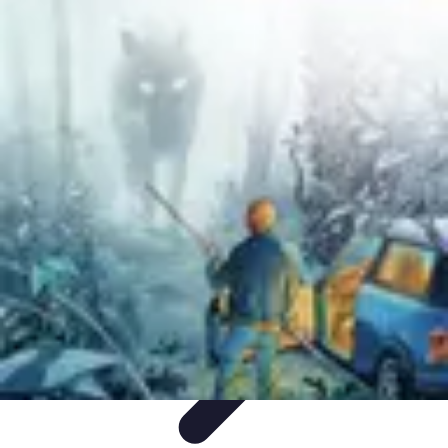
Géographie Explore
Exploration
Cartographie et outils
Exploration
Géographique
Géographie Physique
Îles et régions
Géographie Explore