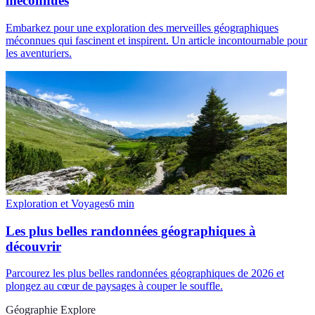
méconnues
Embarkez pour une exploration des merveilles géographiques
méconnues qui fascinent et inspirent. Un article incontournable pour
les aventuriers.
Exploration et Voyages
6
min
Les plus belles randonnées géographiques à
découvrir
Parcourez les plus belles randonnées géographiques de 2026 et
plongez au cœur de paysages à couper le souffle.
Géographie Explore