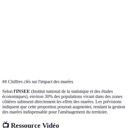
Critère
Marées Vivantes
Marées Mortes
Marées Ann
Amplitude
Élevée
Faible
Variable
Fréquence
Bihebdomadaire
Bihebdomadaire
Annuel
Impact
Important
Modéré
Variable
érosion
Effets
Significatif
Modéré
Significatif
écologiques
## Chiffres clés sur l'impact des marées
Selon
l'INSEE
(Institut national de la statistique et des études
économiques), environ 30% des populations vivant dans des zones
côtières subissent directement les effets des marées. Les prévisions
indiquent que cette proportion pourrait augmenter, rendant la gestion
des marées indispensable pour l'aménagement du territoire.
📺 Ressource Vidéo