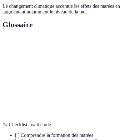
Le changement climatique accentue les effets des marées en
augmentant notamment le niveau de la mer.
Glossaire
Terme
Définition
Différence de hauteur entre marée haute et marée
Amplitude
basse.
Zone située entre le niveau de marée haute et
Intertidal
basse.
Érosion
Processus de dégradation des côtes par les forces
côtière
marines.
## Checklist avant étude
[ ] Comprendre la formation des marées