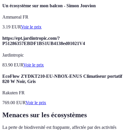
Un écosystème sur mon balcon - Simon Jouvion
Ammareal FR
3.19
EUR
Voir le prix
https://ept.jardintropic.com/?
P51286357EBDF1BS1UB4138ed01021V4
Jardintropic
83.90
EUR
Voir le prix
EcoFlow ZYDKT210-EU-NBOX-ENUS Climatiseur portatif
820 W Noir, Gris
Rakuten FR
769.00
EUR
Voir le prix
Menaces sur les écosystèmes
La perte de biodiversité est frappante, affectée par des activités