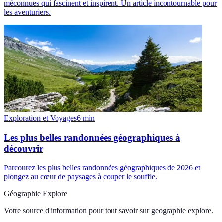
méconnues qui fascinent et inspirent. Un article incontournable pour
les aventuriers.
Exploration et Voyages
6
min
Les plus belles randonnées géographiques à
découvrir
Parcourez les plus belles randonnées géographiques de 2026 et
plongez au cœur de paysages à couper le souffle.
Géographie Explore
Votre source d'information pour tout savoir sur
geographie explore
.