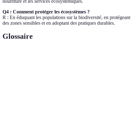
nourriture et les services écosystémiques.
Q4 : Comment protéger les écosystèmes ?
R : En éduquant les populations sur la biodiversité, en protégeant
des zones sensibles et en adoptant des pratiques durables.
Glossaire
Terme
Définition
Ensemble d'organismes vivants interagissant
Écosystème
avec leur environnement.
Variété des formes de vie sur Terre au sein d'un
Biodiversité
écosystème.
Bénéfices que les humains tirent des
Services
écosystèmes, comme la pollinisation ou la
écosystémiques
purification de l'eau.