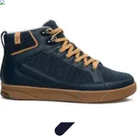
Géographie Explore
Exploration
Cartographie et outils
Exploration
Géographique
Géographie Physique
Îles et régions
Géographie Explore