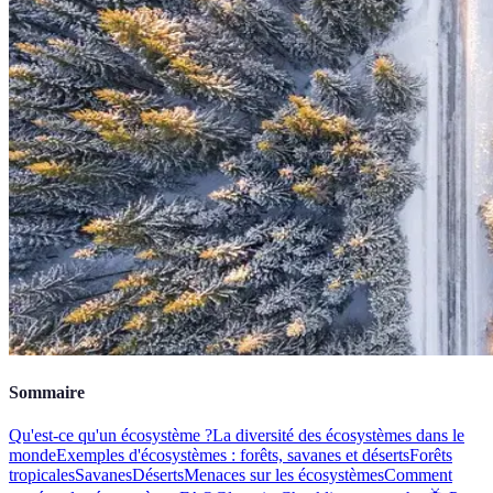
Sommaire
Qu'est-ce qu'un écosystème ?
La diversité des écosystèmes dans le
monde
Exemples d'écosystèmes : forêts, savanes et déserts
Forêts
tropicales
Savanes
Déserts
Menaces sur les écosystèmes
Comment