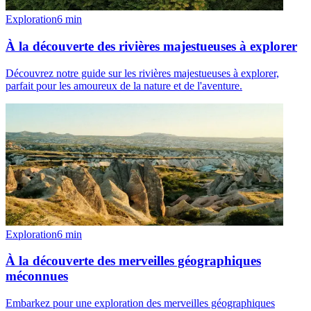
Exploration
6
min
À la découverte des rivières majestueuses à explorer
Découvrez notre guide sur les rivières majestueuses à explorer,
parfait pour les amoureux de la nature et de l'aventure.
Exploration
6
min
À la découverte des merveilles géographiques
méconnues
Embarkez pour une exploration des merveilles géographiques