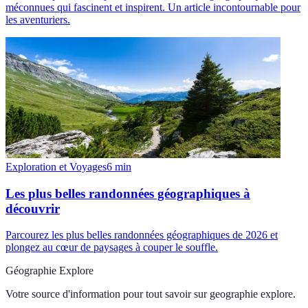
méconnues qui fascinent et inspirent. Un article incontournable pour
les aventuriers.
Exploration et Voyages
6
min
Les plus belles randonnées géographiques à
découvrir
Parcourez les plus belles randonnées géographiques de 2026 et
plongez au cœur de paysages à couper le souffle.
Géographie Explore
Votre source d'information pour tout savoir sur
geographie explore
.