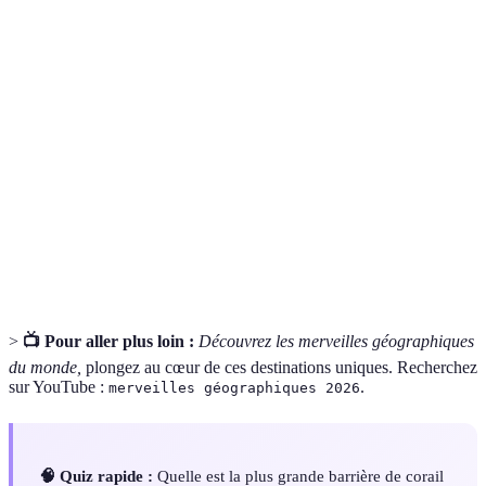
Terme
Définition
Merveille
Un lieu ou une formation naturelle qui suscite
géographique
admiration et intérêt.
La variété des espèces végétales et animales dans
Biodiversité
un même environnement.
Une forme de tourisme respectueuse de
Écotourisme
l'environnement et des cultures locales.
>
📺 Pour aller plus loin :
Découvrez les merveilles géographiques
du monde,
plongez au cœur de ces destinations uniques. Recherchez
sur YouTube :
.
merveilles géographiques 2026
🧠 Quiz rapide :
Quelle est la plus grande barrière de corail