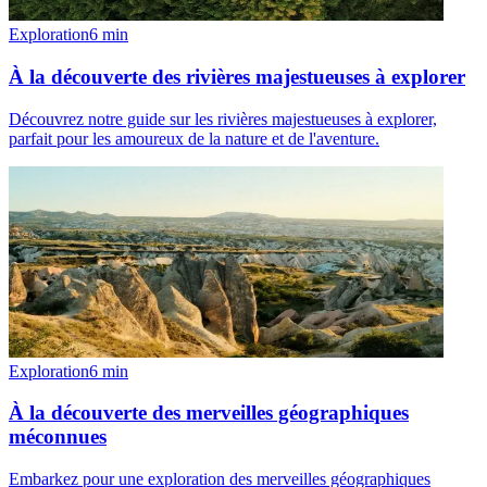
Exploration
6
min
À la découverte des rivières majestueuses à explorer
Découvrez notre guide sur les rivières majestueuses à explorer,
parfait pour les amoureux de la nature et de l'aventure.
Exploration
6
min
À la découverte des merveilles géographiques
méconnues
Embarkez pour une exploration des merveilles géographiques