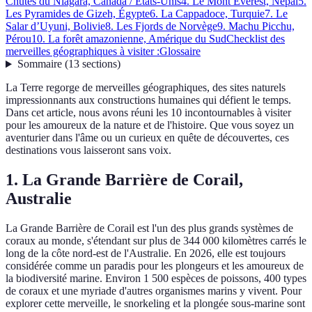
Chutes du Niagara, Canada / États-Unis
4. Le Mont Everest, Népal
5.
Les Pyramides de Gizeh, Égypte
6. La Cappadoce, Turquie
7. Le
Salar d’Uyuni, Bolivie
8. Les Fjords de Norvège
9. Machu Picchu,
Pérou
10. La forêt amazonienne, Amérique du Sud
Checklist des
merveilles géographiques à visiter :
Glossaire
Sommaire
(
13
sections
)
La Terre regorge de merveilles géographiques, des sites naturels
impressionnants aux constructions humaines qui défient le temps.
Dans cet article, nous avons réuni les 10 incontournables à visiter
pour les amoureux de la nature et de l'histoire. Que vous soyez un
aventurier dans l'âme ou un curieux en quête de découvertes, ces
destinations vous laisseront sans voix.
1. La Grande Barrière de Corail,
Australie
La Grande Barrière de Corail est l'un des plus grands systèmes de
coraux au monde, s'étendant sur plus de 344 000 kilomètres carrés le
long de la côte nord-est de l'Australie. En 2026, elle est toujours
considérée comme un paradis pour les plongeurs et les amoureux de
la biodiversité marine. Environ 1 500 espèces de poissons, 400 types
de coraux et une myriade d'autres organismes marins y vivent. Pour
explorer cette merveille, le snorkeling et la plongée sous-marine sont