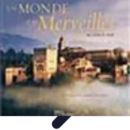
Géographie Explore
Exploration
Cartographie et outils
Exploration
Géographique
Géographie Physique
Îles et régions
Géographie Explore