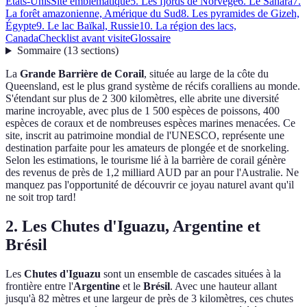
États-Unis
Site emblématique
5. Les fjords de Norvège
6. Le Sahara
7.
La forêt amazonienne, Amérique du Sud
8. Les pyramides de Gizeh,
Égypte
9. Le lac Baïkal, Russie
10. La région des lacs,
Canada
Checklist avant visite
Glossaire
Sommaire
(
13
sections
)
La
Grande Barrière de Corail
, située au large de la côte du
Queensland, est le plus grand système de récifs coralliens au monde.
S'étendant sur plus de 2 300 kilomètres, elle abrite une diversité
marine incroyable, avec plus de 1 500 espèces de poissons, 400
espèces de coraux et de nombreuses espèces marines menacées. Ce
site, inscrit au patrimoine mondial de l'UNESCO, représente une
destination parfaite pour les amateurs de plongée et de snorkeling.
Selon les estimations, le tourisme lié à la barrière de corail génère
des revenus de près de 1,2 milliard AUD par an pour l'Australie. Ne
manquez pas l'opportunité de découvrir ce joyau naturel avant qu'il
ne soit trop tard!
2. Les Chutes d'Iguazu, Argentine et
Brésil
Les
Chutes d'Iguazu
sont un ensemble de cascades situées à la
frontière entre l'
Argentine
et le
Brésil
. Avec une hauteur allant
jusqu'à 82 mètres et une largeur de près de 3 kilomètres, ces chutes