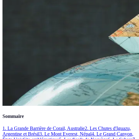
Sommaire
1. La Grande Barrière de Corail, Australie
2. Les Chutes d'Iguazu,
Argentine et Brésil
3. Le Mont Everest, Népal
4. Le Grand Canyon,