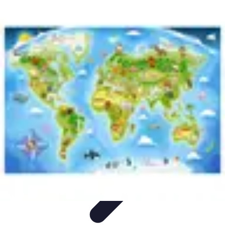
Géographie Explore
Exploration
Cartographie et outils
Exploration
Géographique
Géographie Physique
Îles et régions
Géographie Explore