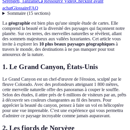
Serengeti, Tanzanie
📺 Ressource Vidéo
Checklist avant
achat
Glossaire
FAQ
Sommaire
(
15
sections
)
La
géographie
est bien plus qu'une simple étude de cartes. Elle
comprend la beauté et la diversité des paysages qui façonnent notre
planète. Sur ces terres, des merveilles naturelles se révèlent, allant
des sommets majestueux aux vallées luxuriantes. Cet article vous
invite à explorer les
10 plus beaux paysages géographiques
à
travers le monde, des destinations à ne pas manquer pour tout
amoureux de la nature.
1. Le Grand Canyon, États-Unis
Le Grand Canyon est un chef-d'œuvre de l'érosion, sculpté par le
fleuve Colorado. Avec des profondeurs atteignant 1 800 mètres,
cette merveille naturelle offre des panoramas à couper le souffle.
Selon des études, il attire près de 6 millions de visiteurs par an, prêts
à découvrir ses couleurs changeantes au fil des heures. Pour
apprécier la beauté du canyon, pensez à faire un vol en hélicoptère
pour une vue imprenable. C'est une expérience qui vous permettra
d'admirer ce paysage incroyable comme jamais auparavant.
2. Les fjords de Norvège