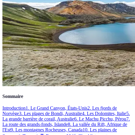
Sommaire
Introduction
1. Le Grand Canyon, États-Unis
2. Les fjords de
Norvège
3. Les plages de Bondi, Australie
4. Les Dolomites, Italie
5.
La grande barrière de corail, Australie
6. Le Machu Picchu, Pérou
7.
La route des grands-fonds, Islande
8. La vallée du Rift, Afrique de
l'Est
9. Les montagnes Rocheuses, Canada
10. Les plaines de