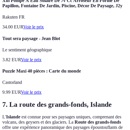
Xui Pompe À Eau Solaire De 7v Cc Arroseur En Forme De
Papillon, Fontaine De Jardin, Piscine, Décor De Paysage, J2y
Rakuten FR
34.00
EUR
Voir le prix
Tout sera paysage - Jean Blot
Le sentiment géographique
3.82
EUR
Voir le prix
Puzzle Maxi 40 pièces : Carte du monde
Castorland
9.99
EUR
Voir le prix
7. La route des grands-fonds, Islande
L'
Islande
est connue pour ses paysages uniques, comprenant des
volcans, des geysers et des glaciers. La
Route des grands-fonds
offre une expérience panoramique des paysages époustouflants de