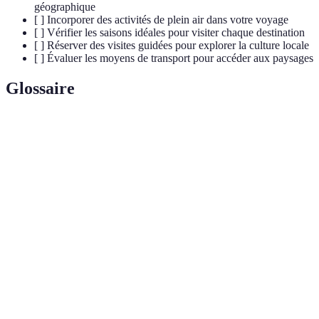
géographique
[ ] Incorporer des activités de plein air dans votre voyage
[ ] Vérifier les saisons idéales pour visiter chaque destination
[ ] Réserver des visites guidées pour explorer la culture locale
[ ] Évaluer les moyens de transport pour accéder aux paysages
Glossaire
Terme
Définition
Paysage
Ensemble de caractéristiques naturelles d'un lieu,
géographique
façonnées par des processus naturels et humains.
Étude des structures et des processus qui forment
Géologie
la terre.
Variété d'espèces vivantes dans un écosystème
Biodiversité
donné.