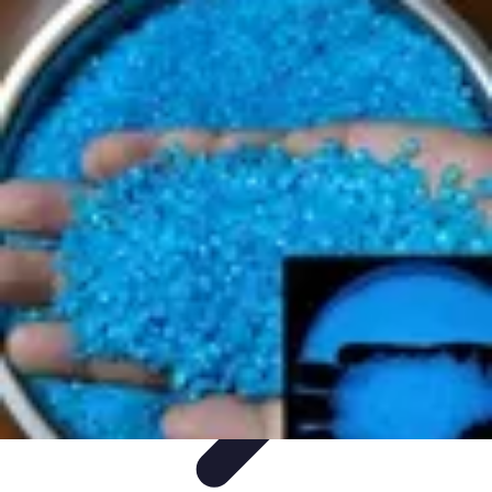
Géographie Explore
Exploration
Cartographie et outils
Exploration
Géographique
Géographie Physique
Îles et régions
Géographie Explore