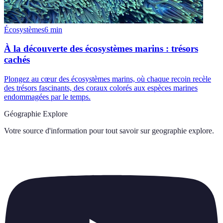
Écosystèmes
6
min
À la découverte des écosystèmes marins : trésors
cachés
Plongez au cœur des écosystèmes marins, où chaque recoin recèle
des trésors fascinants, des coraux colorés aux espèces marines
endommagées par le temps.
Géographie Explore
Votre source d'information pour tout savoir sur
geographie explore
.