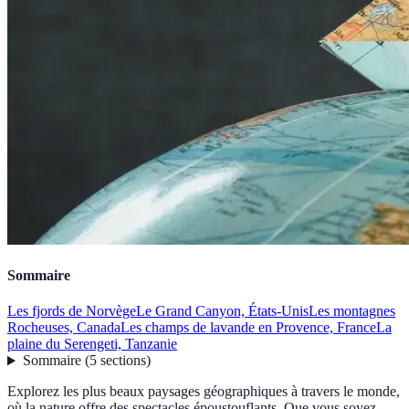
Sommaire
Les fjords de Norvège
Le Grand Canyon, États-Unis
Les montagnes
Rocheuses, Canada
Les champs de lavande en Provence, France
La
plaine du Serengeti, Tanzanie
Sommaire
(
5
sections
)
Explorez les plus beaux paysages géographiques à travers le monde,
où la nature offre des spectacles époustouflants. Que vous soyez