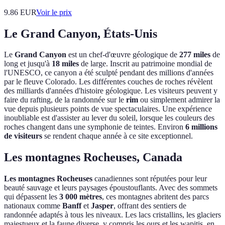
9.86
EUR
Voir le prix
Le Grand Canyon, États-Unis
Le
Grand Canyon
est un chef-d'œuvre géologique de
277 miles
de
long et jusqu'à
18 miles
de large. Inscrit au patrimoine mondial de
l'UNESCO, ce canyon a été sculpté pendant des millions d'années
par le fleuve Colorado. Les différentes couches de roches révèlent
des milliards d'années d'histoire géologique. Les visiteurs peuvent y
faire du rafting, de la randonnée sur le
rim
ou simplement admirer la
vue depuis plusieurs points de vue spectaculaires. Une expérience
inoubliable est d'assister au lever du soleil, lorsque les couleurs des
roches changent dans une symphonie de teintes. Environ
6 millions
de visiteurs
se rendent chaque année à ce site exceptionnel.
Les montagnes Rocheuses, Canada
Les montagnes Rocheuses
canadiennes sont réputées pour leur
beauté sauvage et leurs paysages époustouflants. Avec des sommets
qui dépassent les
3 000 mètres
, ces montagnes abritent des parcs
nationaux comme
Banff
et
Jasper
, offrant des sentiers de
randonnée adaptés à tous les niveaux. Les lacs cristallins, les glaciers
majestueux et la faune diverse, y compris les ours et les wapitis, en