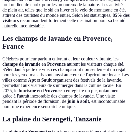
font un lieu de choix pour les amoureux de la nature. Les activités
de plein air, telles que le ski en hiver et le vélo de montagne en été,
attirent des touristes du monde entier. Selon les statistiques,
85% des
visiteurs
recommandent fortement cette destination pour sa beauté
naturelle incontestable.
Les champs de lavande en Provence,
France
Célébrés pour leur parfum enivrant et leur couleur vibrante, les
champs de lavande
en
Provence
attirent les visiteurs chaque été.
S'étendant à perte de vue, ces champs sont non seulement un régal
pour les yeux, mais ils sont aussi au cœur de l'agriculture locale. Les
villes comme
Apt
et
Sault
organisent des festivals de la lavande,
permettant aux visiteurs de s'immerger dans la culture locale. En
2025, le
tourisme en Provence
a enregistré un pic, notamment
grâce à l'attrait inexorable des champs de lavande. Une visite
pendant la période de floraison, de
juin à août
, est incontournable
pour une expérience sensorielle unique.
La plaine du Serengeti, Tanzanie
La
plaine du Serengeti
est un immense écosystème qui abrite une