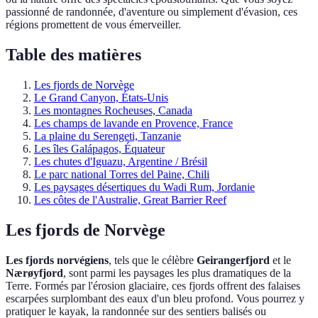
passionné de randonnée, d'aventure ou simplement d'évasion, ces
régions promettent de vous émerveiller.
Table des matières
Les fjords de Norvège
Le Grand Canyon, États-Unis
Les montagnes Rocheuses, Canada
Les champs de lavande en Provence, France
La plaine du Serengeti, Tanzanie
Les îles Galápagos, Équateur
Les chutes d'Iguazu, Argentine / Brésil
Le parc national Torres del Paine, Chili
Les paysages désertiques du Wadi Rum, Jordanie
Les côtes de l'Australie, Great Barrier Reef
Les fjords de Norvège
Les fjords norvégiens
, tels que le célèbre
Geirangerfjord
et le
Nærøyfjord
, sont parmi les paysages les plus dramatiques de la
Terre. Formés par l'érosion glaciaire, ces fjords offrent des falaises
escarpées surplombant des eaux d'un bleu profond. Vous pourrez y
pratiquer le kayak, la randonnée sur des sentiers balisés ou