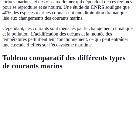
tortues marines, et des oiseaux de mer qui dépendent de ces régimes
pour se reproduire et se nourrir. Une étude du
CNRS
souligne que
40% des espèces marines connaissent une diminution dramatique
liée aux changements des courants marins.
Cependant, ces courants sont menacés par le changement climatique
et la pollution. L'acidification des océans et la montée des
températures perturbent leur fonctionnement, ce qui peut entraîner
une cascade d’effets sur l’écosystème maritime.
Tableau comparatif des différents types
de courants marins
Type de courant
Exemple
Profondeur
Caractéristiq
Transportent
Courants de
Gulf Stream
Superficiel
chaleur et
surface
nutriments
Influencés par
Courants
Circulation
Profond
température et
profonds
Thermohaline