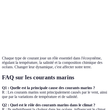
salinité
Influencés par
Courant de
Courants côtiers
Superficiel
vent et la
Californie
topographie
Courants de
Courant de la
Influencés par
Variable
marée
Manche
les marées
Chaque type de courant joue un rôle essentiel dans l'écosystème,
régulant la température, la salinité et la composition chimique des
océans. Changer leur dynamique, c'est affecter notre terre.
FAQ sur les courants marins
Q1 : Quelle est la principale cause des courants marins ?
R : Les courants marins sont principalement causés par le vent, ainsi
que par la variations de température et de salinité.
Q2 : Quel est le rôle des courants marins dans le climat ?
R : Ils redistribuent la chaleur dans les océans, influençant le climat