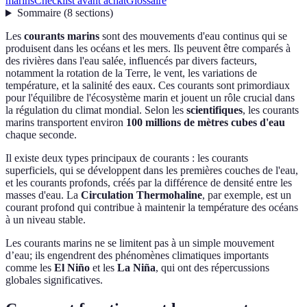
marins
Checklist avant achat
Glossaire
Sommaire
(
8
sections
)
Les
courants marins
sont des mouvements d'eau continus qui se
produisent dans les océans et les mers. Ils peuvent être comparés à
des rivières dans l'eau salée, influencés par divers facteurs,
notamment la rotation de la Terre, le vent, les variations de
température, et la salinité des eaux. Ces courants sont primordiaux
pour l'équilibre de l'écosystème marin et jouent un rôle crucial dans
la régulation du climat mondial. Selon les
scientifiques
, les courants
marins transportent environ
100 millions de mètres cubes d'eau
chaque seconde.
Il existe deux types principaux de courants : les courants
superficiels, qui se développent dans les premières couches de l'eau,
et les courants profonds, créés par la différence de densité entre les
masses d'eau. La
Circulation Thermohaline
, par exemple, est un
courant profond qui contribue à maintenir la température des océans
à un niveau stable.
Les courants marins ne se limitent pas à un simple mouvement
d’eau; ils engendrent des phénomènes climatiques importants
comme les
El Niño
et les
La Niña
, qui ont des répercussions
globales significatives.