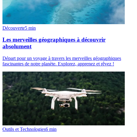
Découverte
5
min
Les merveilles géographiques à découvrir
absolument
Départ pour un voyage à travers les merveilles géographiques
fascinantes de notre planète. Explorez, apprenez et rêvez !
Outils et Technologies
6
min