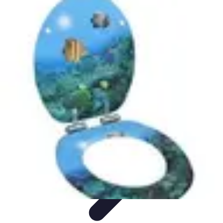
Géographie Explore
Exploration
Cartographie et outils
Exploration
Géographique
Géographie Physique
Îles et régions
Géographie Explore