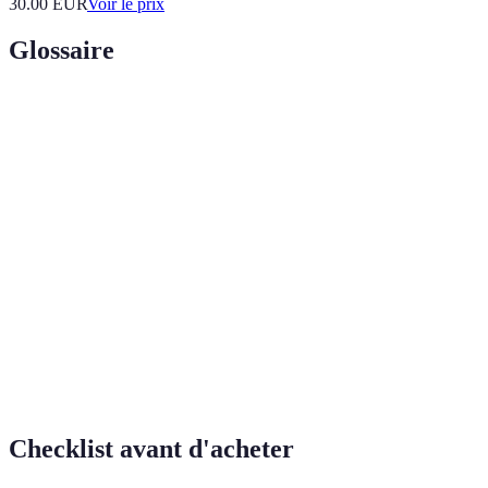
30.00
EUR
Voir le prix
Glossaire
Terme
Définition
Étude des régions, de la terre, et de l'espace en
Géographie
relation avec l'activité humaine.
Développement qui satisfait les besoins du
Développement
présent sans compromettre ceux des générations
durable
futures.
Modèle économique visant à minimiser le
Économie
gaspillage et à maximiser l'utilisation des
circulaire
ressources.
Checklist avant d'acheter