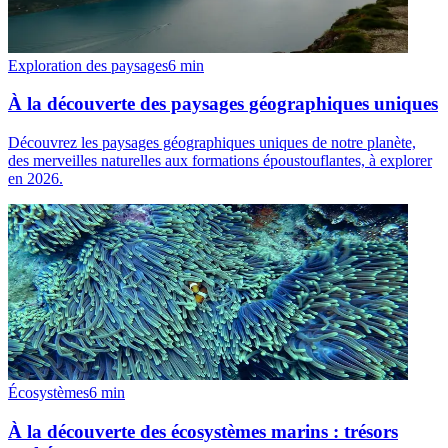
Exploration des paysages
6
min
À la découverte des paysages géographiques uniques
Découvrez les paysages géographiques uniques de notre planète,
des merveilles naturelles aux formations époustouflantes, à explorer
en 2026.
Écosystèmes
6
min
À la découverte des écosystèmes marins : trésors