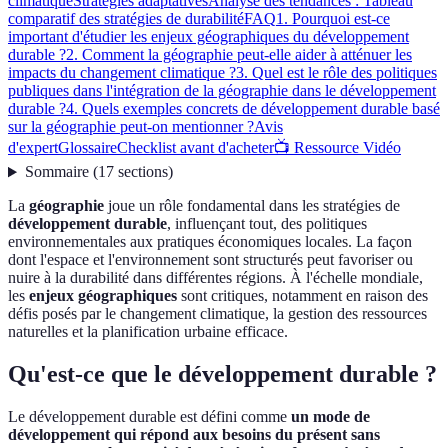
climatique
Stratégies adaptatives
Analyse des tendances : Tableau
comparatif des stratégies de durabilité
FAQ
1. Pourquoi est-ce
important d'étudier les enjeux géographiques du développement
durable ?
2. Comment la géographie peut-elle aider à atténuer les
impacts du changement climatique ?
3. Quel est le rôle des politiques
publiques dans l'intégration de la géographie dans le développement
durable ?
4. Quels exemples concrets de développement durable basé
sur la géographie peut-on mentionner ?
Avis
d'expert
Glossaire
Checklist avant d'acheter
📺 Ressource Vidéo
Sommaire
(
17
sections
)
La
géographie
joue un rôle fondamental dans les stratégies de
développement durable
, influençant tout, des politiques
environnementales aux pratiques économiques locales. La façon
dont l'espace et l'environnement sont structurés peut favoriser ou
nuire à la durabilité dans différentes régions. À l'échelle mondiale,
les
enjeux géographiques
sont critiques, notamment en raison des
défis posés par le changement climatique, la gestion des ressources
naturelles et la planification urbaine efficace.
Qu'est-ce que le développement durable ?
Le développement durable est défini comme
un mode de
développement qui répond aux besoins du présent sans