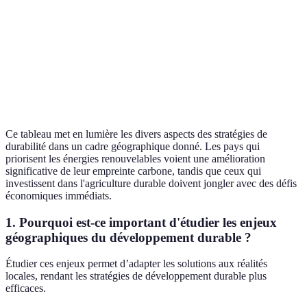
Agriculture
des
réduite à court
Permaculture
durable
ressources
terme
Nécessite la
Initiatives de
Réduction
Économie
coopération
recyclage à
des déchets
circulaire
des acteurs
Paris
Ce tableau met en lumière les divers aspects des stratégies de
durabilité dans un cadre géographique donné. Les pays qui
priorisent les énergies renouvelables voient une amélioration
significative de leur empreinte carbone, tandis que ceux qui
investissent dans l'agriculture durable doivent jongler avec des défis
économiques immédiats.
1. Pourquoi est-ce important d'étudier les enjeux
géographiques du développement durable ?
Étudier ces enjeux permet d’adapter les solutions aux réalités
locales, rendant les stratégies de développement durable plus
efficaces.