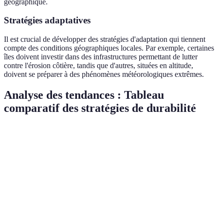
géographique.
Stratégies adaptatives
Il est crucial de développer des stratégies d'adaptation qui tiennent
compte des conditions géographiques locales. Par exemple, certaines
îles doivent investir dans des infrastructures permettant de lutter
contre l'érosion côtière, tandis que d'autres, situées en altitude,
doivent se préparer à des phénomènes météorologiques extrêmes.
Analyse des tendances : Tableau
comparatif des stratégies de durabilité
Stratégie
Avantages
Inconvénients
Exemples
Réduction
Fermes
Énergie
des
Coûts initiaux
solaires en
renouvelable
émissions de
élevés
Espagne
CO2
Préservation
Productivité