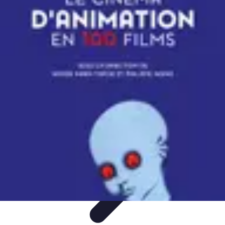
Géographie Explore
Exploration
Cartographie et outils
Exploration
Géographique
Géographie Physique
Îles et régions
Géographie Explore