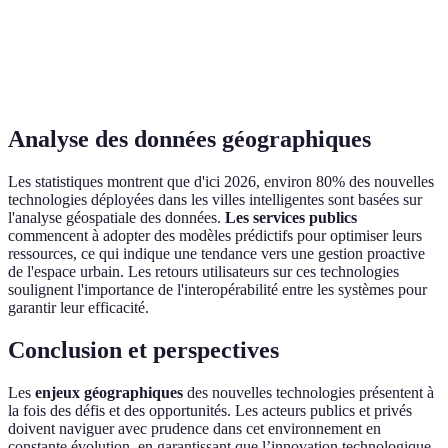
Analyse
Problèmes de
Adaptation de
approfondie
Big Data
confidentialité
services aux b
des
des données
locaux
comportements
Analyse des données géographiques
Les statistiques montrent que d'ici 2026, environ 80% des nouvelles
technologies déployées dans les villes intelligentes sont basées sur
l'analyse géospatiale des données.
Les services publics
commencent à adopter des modèles prédictifs pour optimiser leurs
ressources, ce qui indique une tendance vers une gestion proactive
de l'espace urbain. Les retours utilisateurs sur ces technologies
soulignent l'importance de l'interopérabilité entre les systèmes pour
garantir leur efficacité.
Conclusion et perspectives
Les
enjeux géographiques
des nouvelles technologies présentent à
la fois des défis et des opportunités. Les acteurs publics et privés
doivent naviguer avec prudence dans cet environnement en
constante évolution, en garantissant que l’innovation technologique