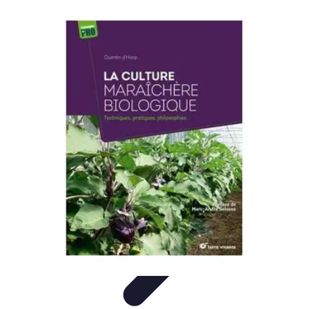
Géographie Explore
Exploration
Cartographie et outils
Exploration
Géographique
Géographie Physique
Îles et régions
Géographie Explore