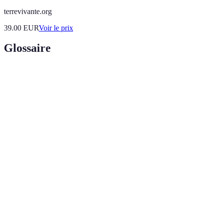
terrevivante.org
39.00
EUR
Voir le prix
Glossaire
Terme
Définition
Ensemble de techniques permettant de collecter,
Géomatique
gérer et analyser des données géographiques.
Stratégies d’aménagement des villes utilisant des
Urbanisation
technologies numériques pour améliorer la qualité
intelligente
de vie.
Ensemble de données massives utilisées pour des
Big Data
analyses approfondies, souvent basées sur des
algorithmes avancés.