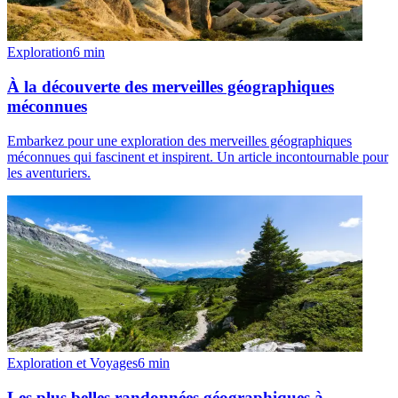
Exploration
6
min
À la découverte des merveilles géographiques
méconnues
Embarkez pour une exploration des merveilles géographiques
méconnues qui fascinent et inspirent. Un article incontournable pour
les aventuriers.
Exploration et Voyages
6
min
Les plus belles randonnées géographiques à