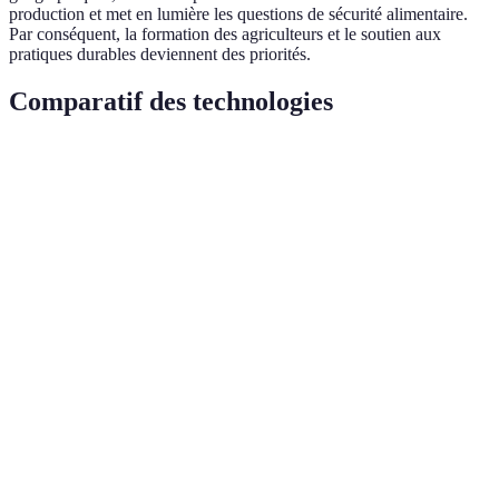
production et met en lumière les questions de sécurité alimentaire.
Par conséquent, la formation des agriculteurs et le soutien aux
pratiques durables deviennent des priorités.
Comparatif des technologies
Technologie
Avantages
Inconvénients
Impact géog
Efficacité,
IoT (Internet
Problèmes de
Planification 
données en
des Objets)
sécurité
améliorée
temps réel
Transformatio
Véhicules
Réduction des
Coût initial
infrastructure
électriques
émissions
élevé
transport
Durabilité,
Énergies
Transformatio
indépendance
Intermittence
renouvelables
paysages rura
énergétique