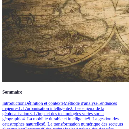
Sommaire
Introduction
Définition et contexte
Méthode d'analyse
Tendances
majeures
1. L'urbanisation intelligente
2. Les enjeux de la
géolocalisation
3. L'impact des technologies vertes sur la
géographie
4. La mobilité durable et intelligente
5. La gestion des
catastrophes naturelles
6. La transformation numérique des secteurs