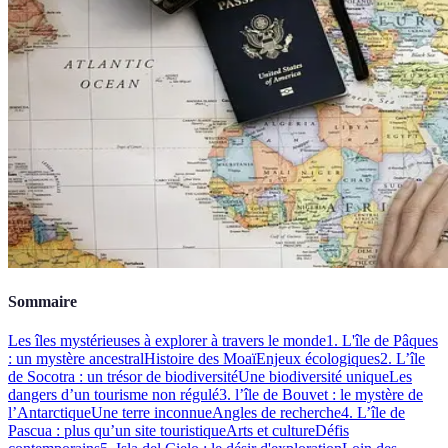
Sommaire
Les îles mystérieuses à explorer à travers le monde
1. L'île de Pâques
: un mystère ancestral
Histoire des Moaï
Enjeux écologiques
2. L’île
de Socotra : un trésor de biodiversité
Une biodiversité unique
Les
dangers d’un tourisme non régulé
3. l’île de Bouvet : le mystère de
l’Antarctique
Une terre inconnue
Angles de recherche
4. L’île de
Pascua : plus qu’un site touristique
Arts et culture
Défis