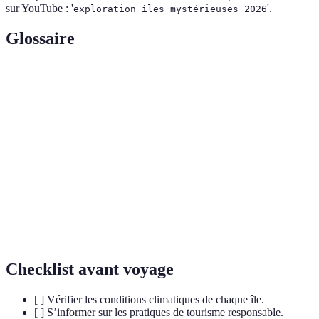
sur YouTube : '
'.
exploration îles mystérieuses 2026
Glossaire
Terme
Définition
Statues géantes sur l'île de Pâques, symbole de la
Moaï
culture Rapa Nui.
Variété des espèces vivantes dans un écosystème
Biodiversité
donné.
Système complexe formé par l’ensemble des
Écosystème
organismes vivants dans un milieu.
Checklist avant voyage
[ ] Vérifier les conditions climatiques de chaque île.
[ ] S’informer sur les pratiques de tourisme responsable.