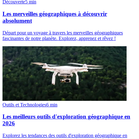
Découverte
5
min
Les merveilles géographiques à découvrir
absolument
Départ pour un voyage à travers les merveilles géographiques
fascinantes de notre planète. Explorez, apprenez et rêvez !
Outils et Technologies
6
min
Les meilleurs outils d'exploration géographique en
2026
Explorez les tendances des outils d'exploration géographique en