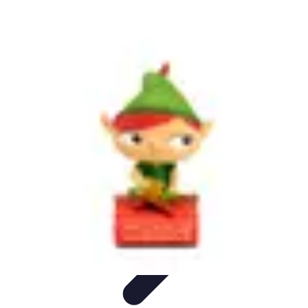
Géographie Explore
Exploration
Cartographie et outils
Exploration
Géographique
Géographie Physique
Îles et régions
Géographie Explore