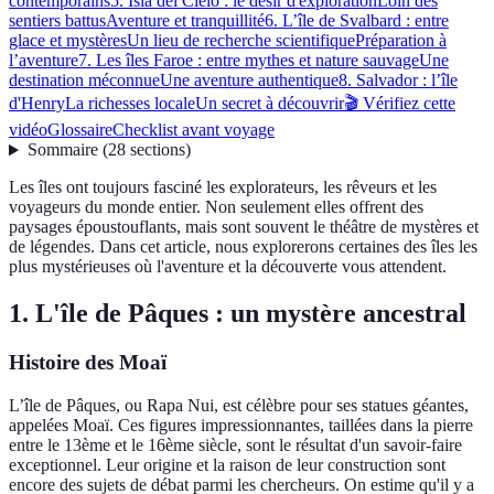
contemporains
5. Isla del Cielo : le désir d'exploration
Loin des
sentiers battus
Aventure et tranquillité
6. L’île de Svalbard : entre
glace et mystères
Un lieu de recherche scientifique
Préparation à
l’aventure
7. Les îles Faroe : entre mythes et nature sauvage
Une
destination méconnue
Une aventure authentique
8. Salvador : l’île
d'Henry
La richesses locale
Un secret à découvrir
🎬 Vérifiez cette
vidéo
Glossaire
Checklist avant voyage
Sommaire
(
28
sections
)
Les îles ont toujours fasciné les explorateurs, les rêveurs et les
voyageurs du monde entier. Non seulement elles offrent des
paysages époustouflants, mais sont souvent le théâtre de mystères et
de légendes. Dans cet article, nous explorerons certaines des îles les
plus mystérieuses où l'aventure et la découverte vous attendent.
1. L'île de Pâques : un mystère ancestral
Histoire des Moaï
L’île de Pâques, ou Rapa Nui, est célèbre pour ses statues géantes,
appelées Moaï. Ces figures impressionnantes, taillées dans la pierre
entre le 13ème et le 16ème siècle, sont le résultat d'un savoir-faire
exceptionnel. Leur origine et la raison de leur construction sont
encore des sujets de débat parmi les chercheurs. On estime qu'il y a