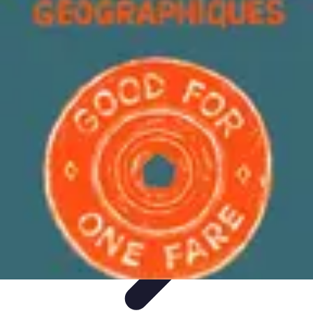
Géographie Explore
Exploration
Cartographie et outils
Exploration
Géographique
Géographie Physique
Îles et régions
Géographie Explore