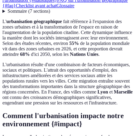
l'urbanisation {#statistiques}
FAQ sur l'urbanisation géographique
{#faq}
Checklist avant achat
Glossaire
Sommaire
(
7
sections
)
L'
urbanisation géographique
fait référence à l'expansion des
zones urbaines et à la transformation de l'espace en raison de
l'augmentation de la population citadine. Cette dynamique influence
la manière dont les sociétés interagissent avec leur environnement.
Selon des études récentes, environ
55%
de la population mondiale
vit dans des zones urbaines en 2026, et cette proportion devrait
atteindre
68%
d'ici 2050, selon les
Nations Unies
.
L'urbanisation résulte d'une combinaison de facteurs économiques,
sociaux et politiques. L'attrait des opportunités d'emploi, des
infrastructures améliorées et des services sociaux attire les
populations rurales vers les villes. Cette migration entraîne souvent
des transformations importantes dans la structure géographique des
régions concernées. En France, des villes comme
Lyon
et
Marseille
ont connu des croissances démographiques significatives,
engendrant une pression sur les ressources et l'infrastructure.
Comment l'urbanisation impacte notre
environnement {#impact}