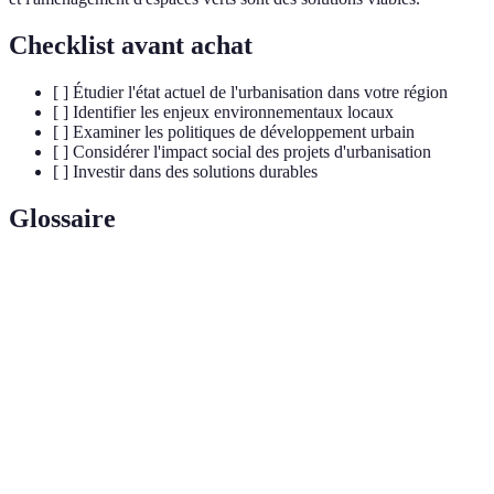
Checklist avant achat
[ ] Étudier l'état actuel de l'urbanisation dans votre région
[ ] Identifier les enjeux environnementaux locaux
[ ] Examiner les politiques de développement urbain
[ ] Considérer l'impact social des projets d'urbanisation
[ ] Investir dans des solutions durables
Glossaire
Terme
Définition
Processus d'accroissement et de développement
Urbanisation
des zones urbaines.
Mode de développement qui répond aux besoins
Développement
du présent sans compromettre les capacités des
durable
générations futures.