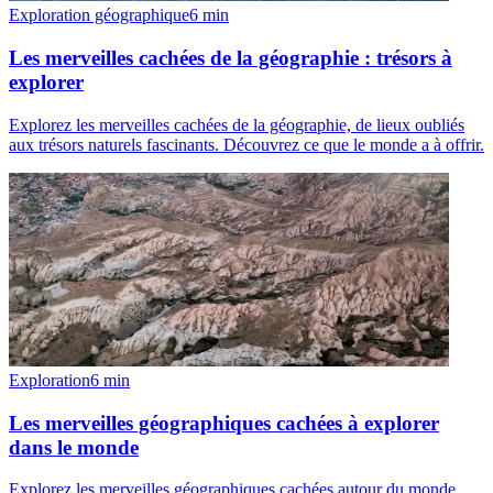
Exploration géographique
6
min
Les merveilles cachées de la géographie : trésors à
explorer
Explorez les merveilles cachées de la géographie, de lieux oubliés
aux trésors naturels fascinants. Découvrez ce que le monde a à offrir.
Exploration
6
min
Les merveilles géographiques cachées à explorer
dans le monde
Explorez les merveilles géographiques cachées autour du monde,