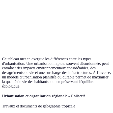
Impact
Élevé
Modéré
environnemental
Qualité de vie
Variable
Élevée
Infrastructures
Surcharge
Adaptées
Société
Inégalités croissantes
Cohésion
Ce tableau met en exergue les différences entre les types
d'urbanisation. Une urbanisation rapide, souvent désordonnée, peut
entraîner des impacts environnementaux considérables, des
désagréments de vie et une surcharge des infrastructures. À l'inverse,
un modèle d'urbanisation planifiée ou durable permet de maximiser
la qualité de vie des habitants tout en préservant l'équilibre
écologique.
Urbanisation et organisation régionale - Collectif
Travaux et documents de géographie tropicale