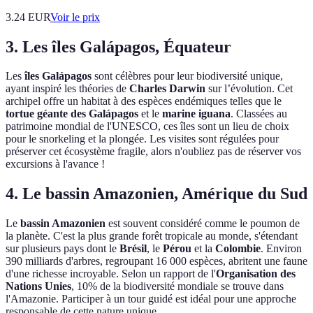
3.24
EUR
Voir le prix
3. Les îles Galápagos, Équateur
Les
îles Galápagos
sont célèbres pour leur biodiversité unique,
ayant inspiré les théories de
Charles Darwin
sur l’évolution. Cet
archipel offre un habitat à des espèces endémiques telles que le
tortue géante des Galápagos
et le
marine iguana
. Classées au
patrimoine mondial de l'UNESCO, ces îles sont un lieu de choix
pour le snorkeling et la plongée. Les visites sont régulées pour
préserver cet écosystème fragile, alors n'oubliez pas de réserver vos
excursions à l'avance !
4. Le bassin Amazonien, Amérique du Sud
Le
bassin Amazonien
est souvent considéré comme le poumon de
la planète. C'est la plus grande forêt tropicale au monde, s'étendant
sur plusieurs pays dont le
Brésil
, le
Pérou
et la
Colombie
. Environ
390 milliards d'arbres, regroupant 16 000 espèces, abritent une faune
d'une richesse incroyable. Selon un rapport de l'
Organisation des
Nations Unies
, 10% de la biodiversité mondiale se trouve dans
l'Amazonie. Participer à un tour guidé est idéal pour une approche
responsable de cette nature unique.