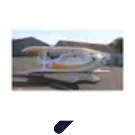
Géographie Explore
Exploration
Cartographie et outils
Exploration
Géographique
Géographie Physique
Îles et régions
Géographie Explore