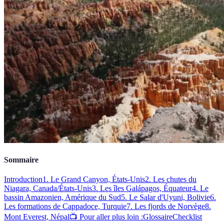
Sommaire
Introduction
1. Le Grand Canyon, États-Unis
2. Les chutes du
Niagara, Canada/États-Unis
3. Les îles Galápagos, Équateur
4. Le
bassin Amazonien, Amérique du Sud
5. Le Salar d'Uyuni, Bolivie
6.
Les formations de Cappadoce, Turquie
7. Les fjords de Norvège
8.
Mont Everest, Népal
📺 Pour aller plus loin :
Glossaire
Checklist