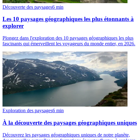
Découverte des paysages
6
min
Les 10 paysages géographiques les plus étonnants à
explorer
Plongez dans l'exploration des 10 paysages géographiques les plus
fascinants qui émerveillent les voyageurs du monde entier, en 2026.
Exploration des paysages
6
min
À la découverte des paysages géographiques uniques
Découvrez les paysages géographiques uniques de notre planète,