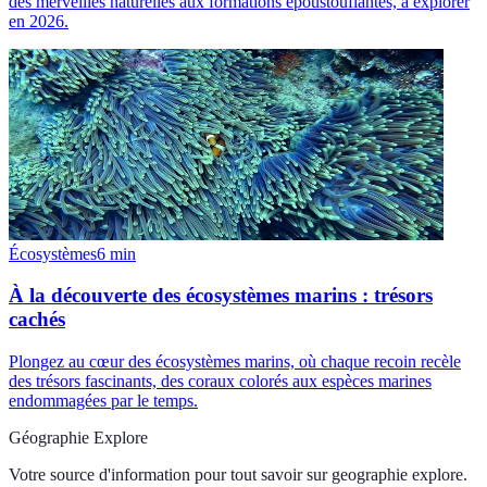
des merveilles naturelles aux formations époustouflantes, à explorer
en 2026.
Écosystèmes
6
min
À la découverte des écosystèmes marins : trésors
cachés
Plongez au cœur des écosystèmes marins, où chaque recoin recèle
des trésors fascinants, des coraux colorés aux espèces marines
endommagées par le temps.
Géographie Explore
Votre source d'information pour tout savoir sur
geographie explore
.