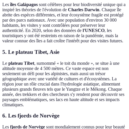
Les
îles Galápagos
sont célèbres pour leur biodiversité unique qui a
inspiré les théories de l'évolution de
Charles Darwin
. Chaque île
abrite des espèces différentes, et leur écosystème fragile est protégé
par des parcs nationaux. Avec une population d'environ 30 000
habitants, les visites y sont contrôlées pour préserver leur
authenticité. En 2020, selon des données de
l'UNESCO
, les
touristiques y ont été restreints en raison de la pandémie, mais la
valeur connue des îles a fait croître l'intérêt pour des visites futures.
5. Le plateau Tibet, Asie
Le
plateau Tibet
, surnommé « le toit du monde », se situe à une
altitude moyenne de 4 500 mètres. Ce vaste espace est non
seulement un défi pour les alpinistes, mais aussi un trésor
géographique avec une variété de cultures et d'écosystèmes. La
région joue un rôle crucial dans l'hydrologie asiatique, alimentant
plusieurs grands fleuves tels que le Yangtze et le Mékong. Chaque
année, des trekkers et des chercheurs s'y rendent pour découvrir ses
paysages emblématiques, ses lacs en haute altitude et ses impacts
climatiques.
6. Les fjords de Norvège
Les
fjords de Norvège
sont mondialement connus pour leur beauté