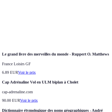
Ensemble des êtres vivants et de leur
Ecosystème
environnement formant une chaîne alimentaire.
Variété des espèces vivantes présentes dans un
Biodiversité
environnement donné.
Patrimoine
Ensemble des sites reconnus pour leur valeur
mondial
culturelle ou naturelle par l'UNESCO.
Le grand livre des merveilles du monde - Ruppert O. Matthews
France Loisirs GF
6.89
EUR
Voir le prix
Cap Adrénaline Vol en ULM biplan à Cholet
cap-adrenaline.com
90.00
EUR
Voir le prix
Dictionnaire étymologique des noms géographiques - André