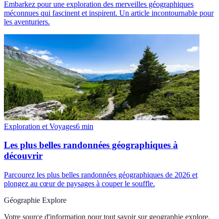
Embarkez pour une exploration des merveilles géographiques
méconnues qui fascinent et inspirent. Un article incontournable pour
les aventuriers.
Exploration et Voyages
6
min
Les plus belles randonnées géographiques à
découvrir
Parcourez les plus belles randonnées géographiques de 2026 et
plongez au cœur de paysages à couper le souffle.
Géographie Explore
Votre source d'information pour tout savoir sur
geographie explore
.