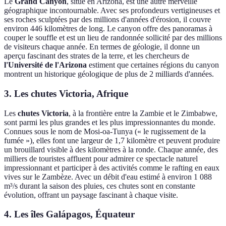
Le
Grand Canyon
, situé en Arizona, est une autre merveille
géographique incontournable. Avec ses profondeurs vertigineuses et
ses roches sculptées par des millions d'années d'érosion, il couvre
environ 446 kilomètres de long. Le canyon offre des panoramas à
couper le souffle et est un lieu de randonnée sollicité par des millions
de visiteurs chaque année. En termes de géologie, il donne un
aperçu fascinant des strates de la terre, et les chercheurs de
l'Université de l'Arizona
estiment que certaines régions du canyon
montrent un historique géologique de plus de 2 milliards d'années.
3. Les chutes Victoria, Afrique
Les
chutes Victoria
, à la frontière entre la Zambie et le Zimbabwe,
sont parmi les plus grandes et les plus impressionnantes du monde.
Connues sous le nom de Mosi-oa-Tunya (« le rugissement de la
fumée »), elles font une largeur de 1,7 kilomètre et peuvent produire
un brouillard visible à des kilomètres à la ronde. Chaque année, des
milliers de touristes affluent pour admirer ce spectacle naturel
impressionnant et participer à des activités comme le rafting en eaux
vives sur le Zambèze. Avec un débit d'eau estimé à environ 1 088
m³/s durant la saison des pluies, ces chutes sont en constante
évolution, offrant un paysage fascinant à chaque visite.
4. Les îles Galápagos, Équateur