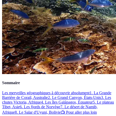
Sommaire
Les merveilles géographiques à découvrir absolument
1. La Grande
Barrière de Corail, Australie
2. Le Grand Canyon, États-Unis
3. Les
chutes Victoria, Afrique
4. Les îles Galápagos, Équateur
5. Le plateau
Tibet, Asie
6. Les fjords de Norvège
7. Le désert de Namib,
Afrique
8. Le Salar d'Uyuni, Bolivie
📺 Pour aller plus loin