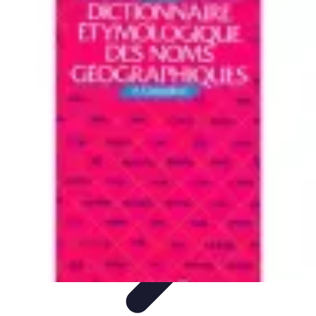
Géographie Explore
Exploration
Cartographie et outils
Exploration
Géographique
Géographie Physique
Îles et régions
Géographie Explore