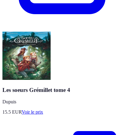
Les soeurs Grémillet tome 4
Dupuis
15.5
EUR
Voir le prix