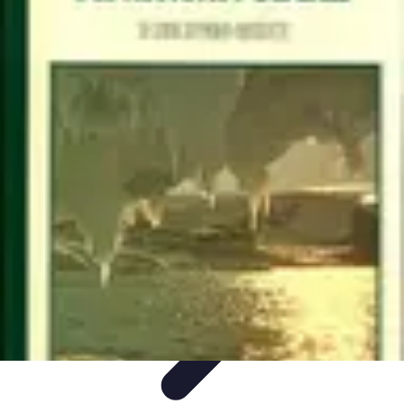
Géographie Explore
Exploration
Cartographie et outils
Exploration
Géographique
Géographie Physique
Îles et régions
Géographie Explore