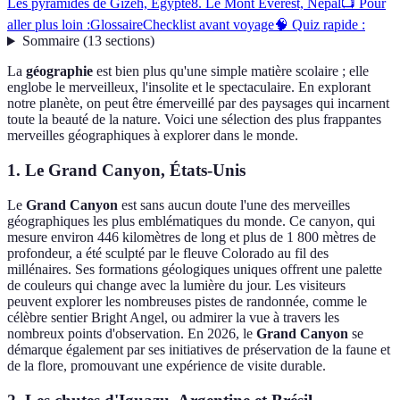
Les pyramides de Gizeh, Égypte
8. Le Mont Everest, Népal
📺 Pour
aller plus loin :
Glossaire
Checklist avant voyage
🧠 Quiz rapide :
Sommaire
(
13
sections
)
La
géographie
est bien plus qu'une simple matière scolaire ; elle
englobe le merveilleux, l'insolite et le spectaculaire. En explorant
notre planète, on peut être émerveillé par des paysages qui incarnent
toute la beauté de la nature. Voici une sélection des plus frappantes
merveilles géographiques à explorer dans le monde.
1. Le Grand Canyon, États-Unis
Le
Grand Canyon
est sans aucun doute l'une des merveilles
géographiques les plus emblématiques du monde. Ce canyon, qui
mesure environ 446 kilomètres de long et plus de 1 800 mètres de
profondeur, a été sculpté par le fleuve Colorado au fil des
millénaires. Ses formations géologiques uniques offrent une palette
de couleurs qui change avec la lumière du jour. Les visiteurs
peuvent explorer les nombreuses pistes de randonnée, comme le
célèbre sentier Bright Angel, ou admirer la vue à travers les
nombreux points d'observation. En 2026, le
Grand Canyon
se
démarque également par ses initiatives de préservation de la faune et
de la flore, promouvant une expérience de visite durable.