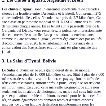
2. Les chutes d'Iguazu, Argentine et Brésil
Les
chutes d'Iguazu
sont un ensemble spectaculaire de cascades
situées à la frontière entre l'Argentine et le Brésil. Comprenant 275
chutes individuelles, elles s'étendent sur près de 2,7 kilomètres. Ce
site classé au patrimoine mondial de l'UNESCO attire des millions
de visiteurs chaque année. En se tenant sur la passerelle près de la
Garganta del Diablo, vous ressentirez la puissance impressionnante
de cette merveille naturelle. Les parcs nationaux environnants,
comme le Parc national d'Iguazu, offrent également des possibilités
d'écotourisme. En 2026, la sensibilisation à l'importance de la
conservation des écosystèmes environnants est plus cruciale que
jamais.
3. Le Salar d'Uyuni, Bolivie
Le
Salar d'Uyuni
est le plus grand désert de sel au monde,
s'étendant sur plus de 10 000 kilomètres carrés. Situé à plus de 3 600
mètres au-dessus du niveau de la mer, ce paysage lunaire offre des
réflexions fascinantes, surtout après la pluie, lorsque le sol devient
un miroir géant. En 2026, cette merveille géographique attire non
seulement les amateurs de photographie, mais aussi ceux intéressés
par l'exploitation durable du lithium, essentiel pour les batteries. La
région abrite également des flamants roses et d'autres espèces
uniques, ce qui en fait une destination incontournable pour les