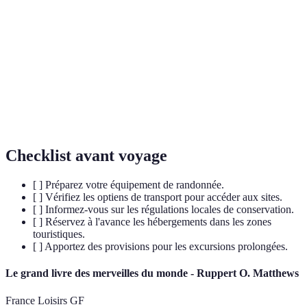
Tourisme responsable qui protège l'environnement
Écotourisme
et le bien-être des habitants.
Variété de la vie sur Terre, incluant la diversité
Biodiversité
des espèces, des écosystèmes et des gènes.
Protection et gestion des ressources naturelles afin
Conservation
de préserver l'environnement et la biodiversité.
Checklist avant voyage
[ ] Préparez votre équipement de randonnée.
[ ] Vérifiez les optiens de transport pour accéder aux sites.
[ ] Informez-vous sur les régulations locales de conservation.
[ ] Réservez à l'avance les hébergements dans les zones
touristiques.
[ ] Apportez des provisions pour les excursions prolongées.
Le grand livre des merveilles du monde - Ruppert O. Matthews
France Loisirs GF