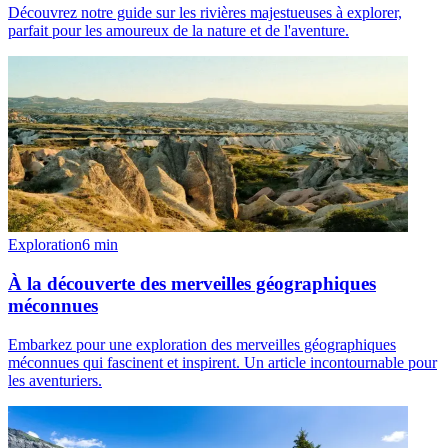
Découvrez notre guide sur les rivières majestueuses à explorer,
parfait pour les amoureux de la nature et de l'aventure.
Exploration
6
min
À la découverte des merveilles géographiques
méconnues
Embarkez pour une exploration des merveilles géographiques
méconnues qui fascinent et inspirent. Un article incontournable pour
les aventuriers.