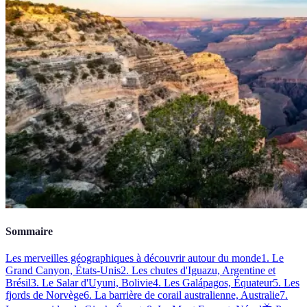
Sommaire
Les merveilles géographiques à découvrir autour du monde
1. Le
Grand Canyon, États-Unis
2. Les chutes d'Iguazu, Argentine et
Brésil
3. Le Salar d'Uyuni, Bolivie
4. Les Galápagos, Équateur
5. Les
fjords de Norvège
6. La barrière de corail australienne, Australie
7.