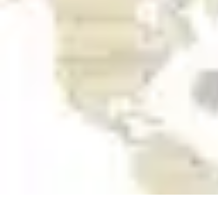
Géographie Explore
Exploration
Cartographie et outils
Exploration Géographique
Géograph
Géographie Explore