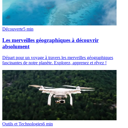
Découverte
5
min
Les merveilles géographiques à découvrir
absolument
Départ pour un voyage à travers les merveilles géographiques
fascinantes de notre planète. Explorez, apprenez et rêvez !
Outils et Technologies
6
min