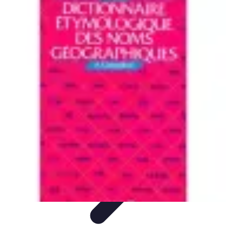
Géographie Explore
Exploration
Cartographie et outils
Exploration
Géographique
Géographie Physique
Îles et régions
Géographie Explore