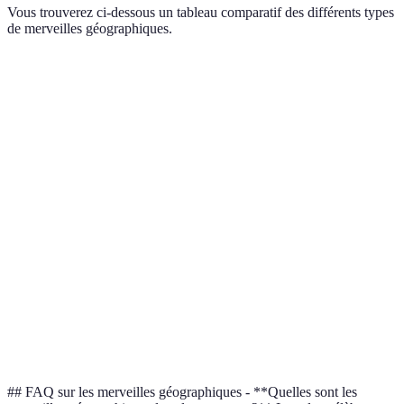
Vous trouverez ci-dessous un tableau comparatif des différents types
de merveilles géographiques.
Type de Merveille
Exemples
Localisation
Attraits pr
Grand
Géologie,
Naturelles
États-Unis
Canyon
panoramas
Machu
Histoire,
Culturelles
Pérou
Picchu
architecture
Grande
Maritimes
Barrière
Australie
Biodiversité
de Corail
Chutes
Environnementales
Argentine/Brasil
Beauté natur
d'Iguazú
## FAQ sur les merveilles géographiques - **Quelles sont les