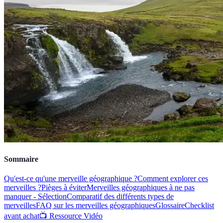
Sommaire
Qu'est-ce qu'une merveille géographique ?
Comment explorer ces
merveilles ?
Pièges à éviter
Merveilles géographiques à ne pas
manquer - Sélection
Comparatif des différents types de
merveilles
FAQ sur les merveilles géographiques
Glossaire
Checklist
avant achat
📺 Ressource Vidéo