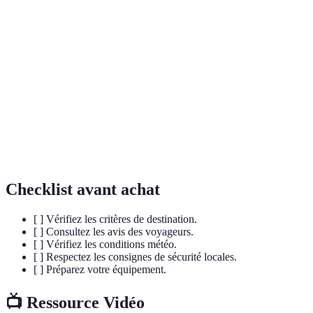
Terme
Définition
Merveille
Un site ou une formation ayant une beauté ou un
géographique
intérêt significatif.
Patrimoine
Sites reconnus par l'UNESCO pour leur
mondial
importance culturelle ou naturelle.
Un tourisme respectueux de l'environnement et
Écotourisme
des cultures locales.
Checklist avant achat
[ ] Vérifiez les critères de destination.
[ ] Consultez les avis des voyageurs.
[ ] Vérifiez les conditions météo.
[ ] Respectez les consignes de sécurité locales.
[ ] Préparez votre équipement.
📺 Ressource Vidéo