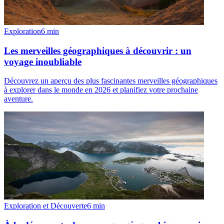
Exploration
6
min
Les merveilles géographiques à découvrir : un
voyage inoubliable
Découvrez un aperçu des plus fascinantes merveilles géographiques
à explorer dans le monde en 2026 et planifiez votre prochaine
aventure.
Exploration et Découverte
6
min