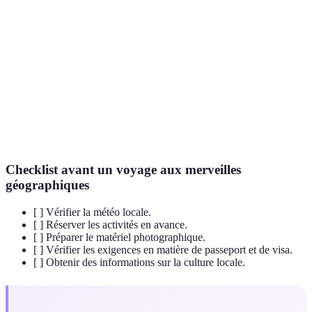
un environnement spécifique.
Patrimoine
Sites culturels ou naturels ayant une valeur
mondial de
universelle exceptionnelle.
l'UNESCO
Formation géologique caractérisée par des
Karst
roches solubles, créant grottes et paysages
uniques.
Checklist avant un voyage aux merveilles
géographiques
[ ] Vérifier la météo locale.
[ ] Réserver les activités en avance.
[ ] Préparer le matériel photographique.
[ ] Vérifier les exigences en matière de passeport et de visa.
[ ] Obtenir des informations sur la culture locale.