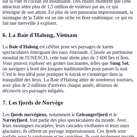
sur la ville et l'océan est inoubliable. Des études montrent que cette
attraction attire plus de 1,5 million de visiteurs par an, ce qui
témoigne de son attrait. En plus de son panorama impressionnant, la
montagne de la Table est un site riche en flore endémique, ce qui en
fait une merveille à explorer.
6. La Baie d'Halong, Vietnam
La
Baie d'Halong
est célèbre pour ses paysages de karsts
spectaculaires émergeant des eaux émeraude. Classée au patrimoine
mondial de l'UNESCO, cette baie abrite plus de 1 600 îles et îlots.
Vous pouvez explorer ses grottes fascinantes, telles que
Sung Sot
,
ou naviguer à bord des jonques traditionnelles pour passer la nuit.
C'est le lieu idéal pour pratiquer le kayak et s'immerger dans la
tranquillité des lieux. La Baie d'Halong attire de nombreux touristes,
avec plus de 2 millions d'arrivées chaque année, désireux de
découvrir ses paysages inégalés.
7. Les fjords de Norvège
Les
fjords norvégiens
, notamment le
Geirangerfjord
et le
Nærøyfjord
, font partie des plus spectaculaires du monde. Avec
leurs montagnes escarpées, leurs cascades vivifiantes et leurs eaux
glaciaires, ils offrent un paysage impressionnant. Ces fjords sont
parfaits pour la randonnée et les croisières. Ils sont également inscrits