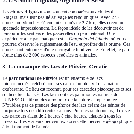
2. Les chutes d'Iguazu, Argentine et Brésil
Les
chutes d'Iguazu
sont souvent comparées aux chutes du
Niagara, mais leur beauté sauvage les rend uniques. Avec 275
chutes individuelles s'étendant sur près de 2,7 km, elles créent un
spectacle impressionnant. La façon idéale de les découvrir est de
parcourir les sentiers et les passerelles du parc national. Une
expérience à ne pas manquer est la
Garganta del Diablo
, où vous
pourrez observer le rugissement de l'eau et profiter de la brume. Ces
chutes sont entourées d'une incroyable biodiversité. En effet, le parc
abrite plus de 2 000 espèces végétales et animales.
3. La mosaïque des lacs de Plitvice, Croatie
Le
parc national de Plitvice
est un ensemble de lacs
interconnectés, célébré pour ses eaux d'un bleu vif et sa nature
exubérante. Ce lieu est reconnu pour ses cascades pittoresques et ses
sentiers bien balisés. Les lacs sont des patrimoines naturels de
l'UNESCO, attirant des amoureux de la nature chaque année.
N'oubliez pas de prendre des photos des lacs créant des teintes de
turquoise lors des différentes saisons. Pour les randonneurs, il existe
des parcours allant de 2 heures à cinq heures, adaptés à tous les
niveaux. Les visiteurs peuvent explorer cette merveille géographique
à tout moment de l'année.