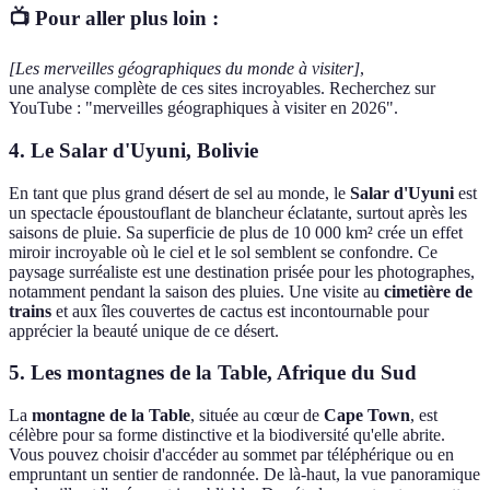
📺 Pour aller plus loin :
[Les merveilles géographiques du monde à visiter]
,
une analyse complète de ces sites incroyables. Recherchez sur
YouTube : "merveilles géographiques à visiter en 2026".
4. Le Salar d'Uyuni, Bolivie
En tant que plus grand désert de sel au monde, le
Salar d'Uyuni
est
un spectacle époustouflant de blancheur éclatante, surtout après les
saisons de pluie. Sa superficie de plus de 10 000 km² crée un effet
miroir incroyable où le ciel et le sol semblent se confondre. Ce
paysage surréaliste est une destination prisée pour les photographes,
notamment pendant la saison des pluies. Une visite au
cimetière de
trains
et aux îles couvertes de cactus est incontournable pour
apprécier la beauté unique de ce désert.
5. Les montagnes de la Table, Afrique du Sud
La
montagne de la Table
, située au cœur de
Cape Town
, est
célèbre pour sa forme distinctive et la biodiversité qu'elle abrite.
Vous pouvez choisir d'accéder au sommet par téléphérique ou en
empruntant un sentier de randonnée. De là-haut, la vue panoramique