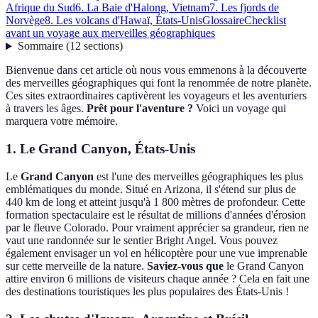
Afrique du Sud
6. La Baie d'Halong, Vietnam
7. Les fjords de
Norvège
8. Les volcans d'Hawaï, États-Unis
Glossaire
Checklist
avant un voyage aux merveilles géographiques
Sommaire
(
12
sections
)
Bienvenue dans cet article où nous vous emmenons à la découverte
des merveilles géographiques qui font la renommée de notre planète.
Ces sites extraordinaires captivèrent les voyageurs et les aventuriers
à travers les âges.
Prêt pour l'aventure ?
Voici un voyage qui
marquera votre mémoire.
1. Le Grand Canyon, États-Unis
Le
Grand Canyon
est l'une des merveilles géographiques les plus
emblématiques du monde. Situé en Arizona, il s'étend sur plus de
440 km de long et atteint jusqu'à 1 800 mètres de profondeur. Cette
formation spectaculaire est le résultat de millions d'années d'érosion
par le fleuve Colorado. Pour vraiment apprécier sa grandeur, rien ne
vaut une randonnée sur le sentier Bright Angel. Vous pouvez
également envisager un vol en hélicoptère pour une vue imprenable
sur cette merveille de la nature.
Saviez-vous que
le Grand Canyon
attire environ 6 millions de visiteurs chaque année ? Cela en fait une
des destinations touristiques les plus populaires des États-Unis !