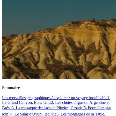
Sommaire
Les merveilles géographiques à explorer : un voyage inoubliable
1.
Le Grand Canyon, États-Unis
2. Les chutes d'Iguazu, Argentine et
Brésil
3. La mosaïque des lacs de Plitvice, Croatie
📺 Pour aller plus
loin :
4. Le Salar d'Uyuni, Bolivie
5. Les montagnes de la Table,