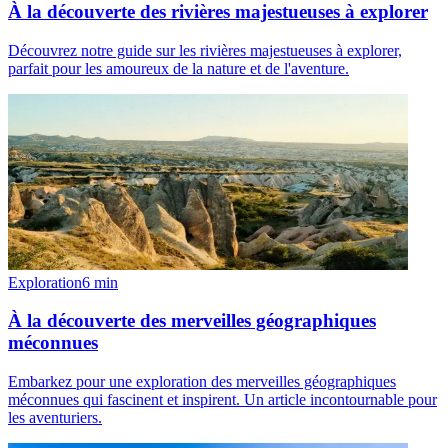
À la découverte des rivières majestueuses à explorer
Découvrez notre guide sur les rivières majestueuses à explorer,
parfait pour les amoureux de la nature et de l'aventure.
Exploration
6
min
À la découverte des merveilles géographiques
méconnues
Embarkez pour une exploration des merveilles géographiques
méconnues qui fascinent et inspirent. Un article incontournable pour
les aventuriers.