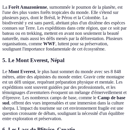
La
Forêt Amazonienne
, surnommée le poumon de la planète, est
l'une des plus vastes forêts tropicales du monde. Elle s'étend sur
plusieurs pays, dont le Brésil, le Pérou et la Colombie. La
biodiversité y est sans pareil, abritant plus d'un dixième des espèces
connues sur Terre. Les expéditions dans cette région, que ce soit par
bateau ou en trekking, mettent en avant non seulement la beauté
naturelle, mais aussi les défis menés par la déforestation. Plusieurs
organisations, comme
WWF
, luttent pour sa préservation,
soulignant l'importance fondamentale de cet écosystème.
5. Le Mont Everest, Népal
Le
Mont Everest
, le plus haut sommet du monde avec ses 8 848
mètres, attire des alpinistes du monde entier. Gravir cette montagne
est un défi unique, requérant préparation physique et mentale. Les
expéditions sont souvent guidées par des professionnels, et les
témoignages d'aventuriers évoquent un mélange d'émerveillement et
d'épreuve. Les nombreux camps de base, comme le
Camp de base
sud
, offrent des vues imprenables et une immersion dans la culture
sherpa. L'impact du tourisme sur cet environnement fragile est une
question croissante de débats, soulignant la nécessité d'un équilibre
entre exploration et préservation.
6. Les Lacs de Plitvice, Croatie