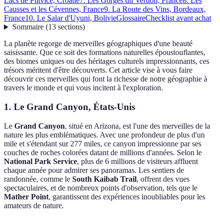
Lacs de Plitvice, Croatie
7. Les Gorges du Verdon, France
8. Les
Causses et les Cévennes, France
9. La Route des Vins, Bordeaux,
France
10. Le Salar d'Uyuni, Bolivie
Glossaire
Checklist avant achat
Sommaire
(
13
sections
)
La planète regorge de merveilles géographiques d'une beauté
saisissante. Que ce soit des formations naturelles époustouflantes,
des biomes uniques ou des héritages culturels impressionnants, ces
trésors méritent d'être découverts. Cet article vise à vous faire
découvrir ces merveilles qui font la richesse de notre géographie à
travers le monde et qui vous incitent à l'exploration.
1. Le Grand Canyon, États-Unis
Le
Grand Canyon
, situé en Arizona, est l'une des merveilles de la
nature les plus emblématiques. Avec une profondeur de plus d'un
mile et s'étendant sur 277 miles, ce canyon impressionne par ses
couches de roches colorées datant de millions d'années. Selon le
National Park Service
, plus de 6 millions de visiteurs affluent
chaque année pour admirer ses panoramas. Les sentiers de
randonnée, comme le
South Kaibab Trail
, offrent des vues
spectaculaires, et de nombreux points d'observation, tels que le
Mather Point
, garantissent des expériences inoubliables pour les
amateurs de nature.