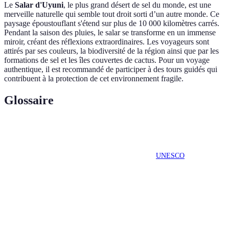
Le
Salar d'Uyuni
, le plus grand désert de sel du monde, est une
merveille naturelle qui semble tout droit sorti d’un autre monde. Ce
paysage époustouflant s'étend sur plus de 10 000 kilomètres carrés.
Pendant la saison des pluies, le salar se transforme en un immense
miroir, créant des réflexions extraordinaires. Les voyageurs sont
attirés par ses couleurs, la biodiversité de la région ainsi que par les
formations de sel et les îles couvertes de cactus. Pour un voyage
authentique, il est recommandé de participer à des tours guidés qui
contribuent à la protection de cet environnement fragile.
Glossaire
Terme
Définition
Patrimoine
Territoire ou site reconnu par l'
UNESCO
pour sa
mondial
valeur culturelle ou naturelle exceptionnelle.
Variété des espèces vivantes sur Terre, incluant les
Biodiversité
écotypes, les espèces et les écosystèmes.
Étude des interactions entre les organismes et leur