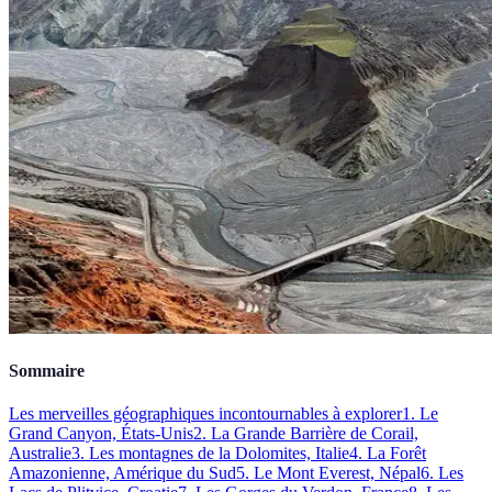
Sommaire
Les merveilles géographiques incontournables à explorer
1. Le
Grand Canyon, États-Unis
2. La Grande Barrière de Corail,
Australie
3. Les montagnes de la Dolomites, Italie
4. La Forêt
Amazonienne, Amérique du Sud
5. Le Mont Everest, Népal
6. Les