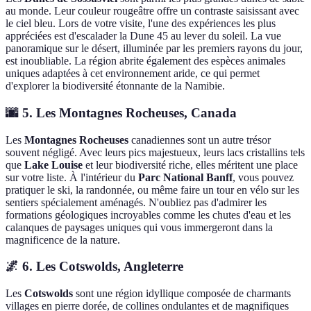
au monde. Leur couleur rougeâtre offre un contraste saisissant avec
le ciel bleu. Lors de votre visite, l'une des expériences les plus
appréciées est d'escalader la Dune 45 au lever du soleil. La vue
panoramique sur le désert, illuminée par les premiers rayons du jour,
est inoubliable. La région abrite également des espèces animales
uniques adaptées à cet environnement aride, ce qui permet
d'explorer la biodiversité étonnante de la Namibie.
🌆 5. Les Montagnes Rocheuses, Canada
Les
Montagnes Rocheuses
canadiennes sont un autre trésor
souvent négligé. Avec leurs pics majestueux, leurs lacs cristallins tels
que
Lake Louise
et leur biodiversité riche, elles méritent une place
sur votre liste. À l'intérieur du
Parc National Banff
, vous pouvez
pratiquer le ski, la randonnée, ou même faire un tour en vélo sur les
sentiers spécialement aménagés. N'oubliez pas d'admirer les
formations géologiques incroyables comme les chutes d'eau et les
calanques de paysages uniques qui vous immergeront dans la
magnificence de la nature.
🌌 6. Les Cotswolds, Angleterre
Les
Cotswolds
sont une région idyllique composée de charmants
villages en pierre dorée, de collines ondulantes et de magnifiques