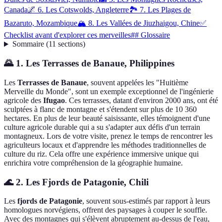
Canada
🌌 6. Les Cotswolds, Angleterre
🏞️ 7. Les Plages de
Bazaruto, Mozambique
🏔️ 8. Les Vallées de Jiuzhaigou, Chine
✅
Checklist avant d'explorer ces merveilles
## Glossaire
Sommaire
(
11
sections
)
🌄 1. Les Terrasses de Banaue, Philippines
Les
Terrasses de Banaue
, souvent appelées les "Huitième
Merveille du Monde", sont un exemple exceptionnel de l'ingénierie
agricole des
Ifugao
. Ces terrasses, datant d'environ 2000 ans, ont été
sculptées à flanc de montagne et s'étendent sur plus de 10 360
hectares. En plus de leur beauté saisissante, elles témoignent d'une
culture agricole durable qui a su s'adapter aux défis d'un terrain
montagneux. Lors de votre visite, prenez le temps de rencontrer les
agriculteurs locaux et d'apprendre les méthodes traditionnelles de
culture du riz. Cela offre une expérience immersive unique qui
enrichira votre compréhension de la géographie humaine.
🌊 2. Les Fjords de Patagonie, Chili
Les
fjords de Patagonie
, souvent sous-estimés par rapport à leurs
homologues norvégiens, offrent des paysages à couper le souffle.
Avec des montagnes qui s'élèvent abruptement au-dessus de l'eau,