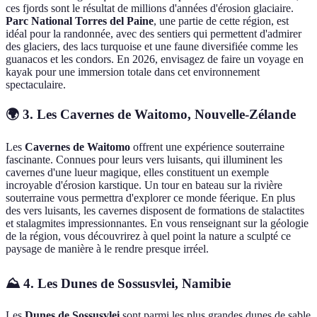
ces fjords sont le résultat de millions d'années d'érosion glaciaire.
Parc National Torres del Paine
, une partie de cette région, est
idéal pour la randonnée, avec des sentiers qui permettent d'admirer
des glaciers, des lacs turquoise et une faune diversifiée comme les
guanacos et les condors. En 2026, envisagez de faire un voyage en
kayak pour une immersion totale dans cet environnement
spectaculaire.
🌍 3. Les Cavernes de Waitomo, Nouvelle-Zélande
Les
Cavernes de Waitomo
offrent une expérience souterraine
fascinante. Connues pour leurs vers luisants, qui illuminent les
cavernes d'une lueur magique, elles constituent un exemple
incroyable d'érosion karstique. Un tour en bateau sur la rivière
souterraine vous permettra d'explorer ce monde féerique. En plus
des vers luisants, les cavernes disposent de formations de stalactites
et stalagmites impressionnantes. En vous renseignant sur la géologie
de la région, vous découvrirez à quel point la nature a sculpté ce
paysage de manière à le rendre presque irréel.
⛰️ 4. Les Dunes de Sossusvlei, Namibie
Les
Dunes de Sossusvlei
sont parmi les plus grandes dunes de sable