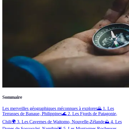
Sommaire
Les merveilles géographiques méconnues à explorer
🌄 1. Les
Terrasses de Banaue, Philippines
🌊 2. Les Fjords de Patagonie,
Chili
🌍 3. Les Cavernes de Waitomo, Nouvelle-Zélande
⛰️ 4. Les
Dunes de Sossusvlei, Namibie
🌆 5. Les Montagnes Rocheuses,