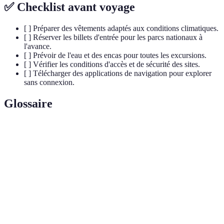
✅ Checklist avant voyage
[ ] Préparer des vêtements adaptés aux conditions climatiques.
[ ] Réserver les billets d'entrée pour les parcs nationaux à
l'avance.
[ ] Prévoir de l'eau et des encas pour toutes les excursions.
[ ] Vérifier les conditions d'accès et de sécurité des sites.
[ ] Télécharger des applications de navigation pour explorer
sans connexion.
Glossaire
Terme
Définition
Un système complexe formé par une communauté
Écosystème
d'organismes vivants en interaction avec leur
environnement.
La variété et la variabilité des organismes vivants
Biodiversité
dans un environnement donné.