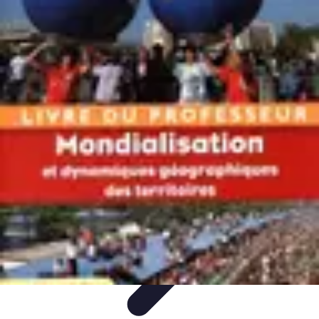
Géographie Explore
Exploration
Cartographie et outils
Exploration
Géographique
Géographie Physique
Îles et régions
Géographie Explore