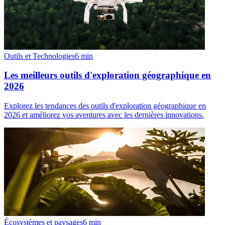
Outils et Technologies
6
min
Les meilleurs outils d'exploration géographique en
2026
Explorez les tendances des outils d'exploration géographique en
2026 et améliorez vos aventures avec les dernières innovations.
Écosystèmes et paysages
6
min