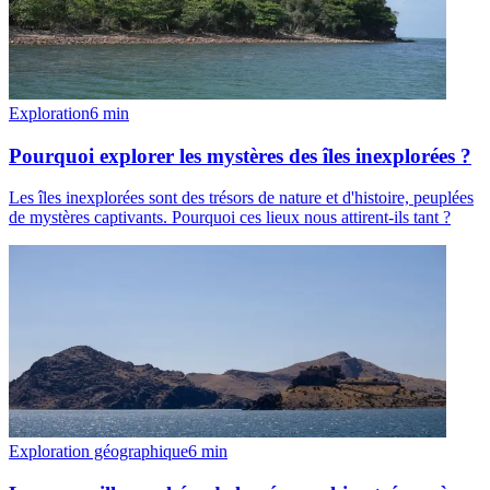
Exploration
6
min
Pourquoi explorer les mystères des îles inexplorées ?
Les îles inexplorées sont des trésors de nature et d'histoire, peuplées
de mystères captivants. Pourquoi ces lieux nous attirent-ils tant ?
Exploration géographique
6
min