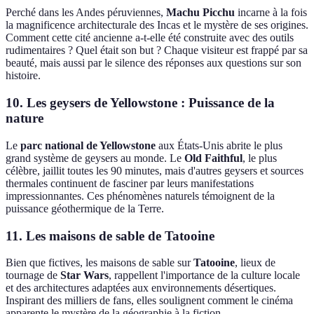
Perché dans les Andes péruviennes,
Machu Picchu
incarne à la fois
la magnificence architecturale des Incas et le mystère de ses origines.
Comment cette cité ancienne a-t-elle été construite avec des outils
rudimentaires ? Quel était son but ? Chaque visiteur est frappé par sa
beauté, mais aussi par le silence des réponses aux questions sur son
histoire.
10.
Les geysers de Yellowstone
: Puissance de la
nature
Le
parc national de Yellowstone
aux États-Unis abrite le plus
grand système de geysers au monde. Le
Old Faithful
, le plus
célèbre, jaillit toutes les 90 minutes, mais d'autres geysers et sources
thermales continuent de fasciner par leurs manifestations
impressionnantes. Ces phénomènes naturels témoignent de la
puissance géothermique de la Terre.
11. Les
maisons de sable
de Tatooine
Bien que fictives, les maisons de sable sur
Tatooine
, lieux de
tournage de
Star Wars
, rappellent l'importance de la culture locale
et des architectures adaptées aux environnements désertiques.
Inspirant des milliers de fans, elles soulignent comment le cinéma
apparente le mystère de la géographie à la fiction.