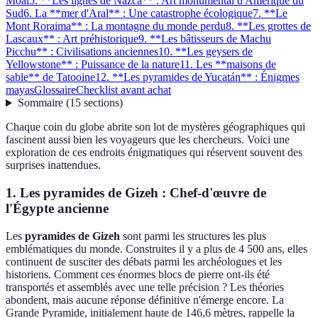
Moaï
5. **Les lignes de Nazca** : Art monumental d'Amérique du
Sud
6. La **mer d'Aral** : Une catastrophe écologique
7. **Le
Mont Roraima** : La montagne du monde perdu
8. **Les grottes de
Lascaux** : Art préhistorique
9. **Les bâtisseurs de Machu
Picchu** : Civilisations anciennes
10. **Les geysers de
Yellowstone** : Puissance de la nature
11. Les **maisons de
sable** de Tatooine
12. **Les pyramides de Yucatán** : Énigmes
mayas
Glossaire
Checklist avant achat
Sommaire
(
15
sections
)
Chaque coin du globe abrite son lot de mystères géographiques qui
fascinent aussi bien les voyageurs que les chercheurs. Voici une
exploration de ces endroits énigmatiques qui réservent souvent des
surprises inattendues.
1. Les
pyramides de Gizeh
: Chef-d'œuvre de
l'Égypte ancienne
Les
pyramides de Gizeh
sont parmi les structures les plus
emblématiques du monde. Construites il y a plus de 4 500 ans, elles
continuent de susciter des débats parmi les archéologues et les
historiens. Comment ces énormes blocs de pierre ont-ils été
transportés et assemblés avec une telle précision ? Les théories
abondent, mais aucune réponse définitive n'émerge encore. La
Grande Pyramide, initialement haute de 146,6 mètres, rappelle la