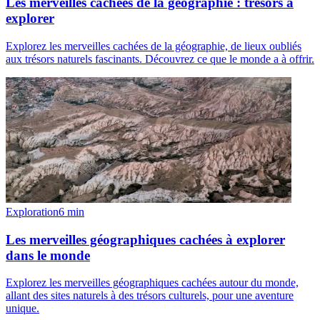
Les merveilles cachées de la géographie : trésors à
explorer
Explorez les merveilles cachées de la géographie, de lieux oubliés
aux trésors naturels fascinants. Découvrez ce que le monde a à offrir.
Exploration
6
min
Les merveilles géographiques cachées à explorer
dans le monde
Explorez les merveilles géographiques cachées autour du monde,
allant des sites naturels à des trésors culturels, pour une aventure
unique.