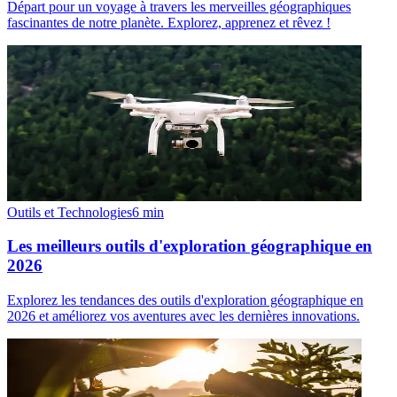
Départ pour un voyage à travers les merveilles géographiques
fascinantes de notre planète. Explorez, apprenez et rêvez !
Outils et Technologies
6
min
Les meilleurs outils d'exploration géographique en
2026
Explorez les tendances des outils d'exploration géographique en
2026 et améliorez vos aventures avec les dernières innovations.