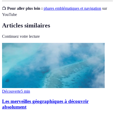
📺
Pour aller plus loin :
phares emblématiques et navigation
sur
YouTube
Articles similaires
Continuez votre lecture
Découverte
5
min
Les merveilles géographiques à découvrir
absolument