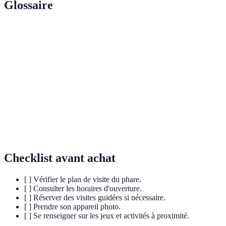
Glossaire
Terme
Définition
Phare
Structure lumineuse qui guide les navires.
Processus rendant un phare opérationnel sans
Automatisation
intervention humaine constante.
Système qui permet d'échanger des
Système d'AIS
informations de navigation entre les navires.
Checklist avant achat
[ ] Vérifier le plan de visite du phare.
[ ] Consulter les horaires d'ouverture.
[ ] Réserver des visites guidées si nécessaire.
[ ] Prendre son appareil photo.
[ ] Se renseigner sur les jeux et activités à proximité.