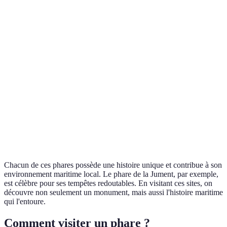
Phare de la
France
50 m
1911
Jument
Phare de
Cape
États-Unis
63 m
1870
Hatteras
Phare de
Punta de
Espagne
18 m
2002
Teno
Chacun de ces phares possède une histoire unique et contribue à son
environnement maritime local. Le phare de la Jument, par exemple,
est célèbre pour ses tempêtes redoutables. En visitant ces sites, on
découvre non seulement un monument, mais aussi l'histoire maritime
qui l'entoure.
Comment visiter un phare ?