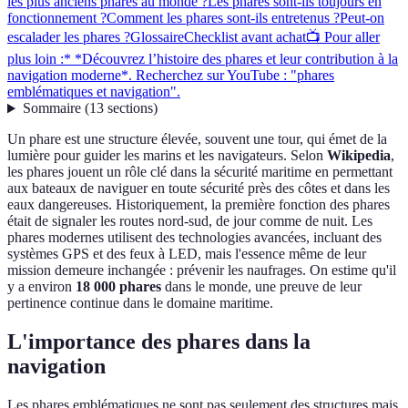
les plus anciens phares au monde ?
Les phares sont-ils toujours en
fonctionnement ?
Comment les phares sont-ils entretenus ?
Peut-on
escalader les phares ?
Glossaire
Checklist avant achat
📺 Pour aller
plus loin :* *Découvrez l’histoire des phares et leur contribution à la
navigation moderne*. Recherchez sur YouTube : "phares
emblématiques et navigation".
Sommaire
(
13
sections
)
Un phare est une structure élevée, souvent une tour, qui émet de la
lumière pour guider les marins et les navigateurs. Selon
Wikipedia
,
les phares jouent un rôle clé dans la sécurité maritime en permettant
aux bateaux de naviguer en toute sécurité près des côtes et dans les
eaux dangereuses. Historiquement, la première fonction des phares
était de signaler les routes nord-sud, de jour comme de nuit. Les
phares modernes utilisent des technologies avancées, incluant des
systèmes GPS et des feux à LED, mais l'essence même de leur
mission demeure inchangée : prévenir les naufrages. On estime qu'il
y a environ
18 000 phares
dans le monde, une preuve de leur
pertinence continue dans le domaine maritime.
L'importance des phares dans la
navigation
Les phares emblématiques ne sont pas seulement des structures mais