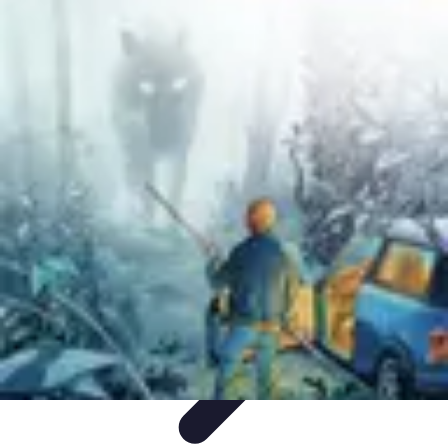
Géographie Explore
Exploration
Cartographie et outils
Exploration
Géographique
Géographie Physique
Îles et régions
Géographie Explore