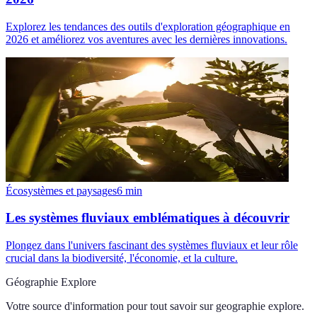
Explorez les tendances des outils d'exploration géographique en
2026 et améliorez vos aventures avec les dernières innovations.
Écosystèmes et paysages
6
min
Les systèmes fluviaux emblématiques à découvrir
Plongez dans l'univers fascinant des systèmes fluviaux et leur rôle
crucial dans la biodiversité, l'économie, et la culture.
Géographie Explore
Votre source d'information pour tout savoir sur
geographie explore
.