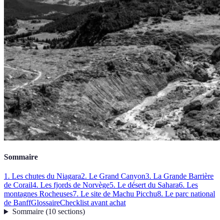
Sommaire
1. Les chutes du Niagara
2. Le Grand Canyon
3. La Grande Barrière
de Corail
4. Les fjords de Norvège
5. Le désert du Sahara
6. Les
montagnes Rocheuses
7. Le site de Machu Picchu
8. Le parc national
de Banff
Glossaire
Checklist avant achat
Sommaire
(
10
sections
)