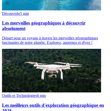
Découverte
5
min
Les merveilles géographiques à découvrir
absolument
Départ pour un voyage à travers les merveilles géographiques
fascinantes de notre planète. Explorez, apprenez et rêvez !
Outils et Technologies
6
min
Les meilleurs outils d'exploration géographique en
2026