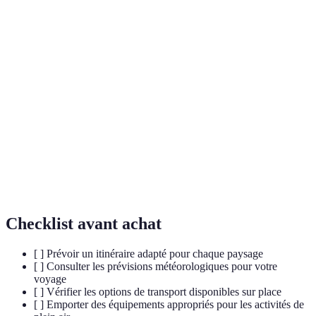
Terme
Définition
Une vallée profonde, généralement inondée par la
Fjord
mer, formée par l'érosion glaciaire.
Récif
Un écosystème marin constitué de colonies de
corallien
coraux, abritant une biodiversité riche.
Patrimoine
Sites d'une valeur universelle exceptionnelle,
mondial de
considérés comme méritant protection pour les
l'UNESCO
générations futures.
Checklist avant achat
[ ] Prévoir un itinéraire adapté pour chaque paysage
[ ] Consulter les prévisions météorologiques pour votre
voyage
[ ] Vérifier les options de transport disponibles sur place
[ ] Emporter des équipements appropriés pour les activités de