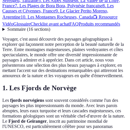
Serengeti, Tanzanie
5. Les Alpes Suisses
6. La Vallée de la Loire,
France
7. Les Plages de Bora Bora, Polynésie française
8. Les
Causses et Cévennes, France
9. Le Glacier Perito Moreno,
Argentine
10. Les Montagnes Rocheuses, Canada
📺 Ressource
Vidéo
Glossaire
Checklist avant achat
FAQ
Produits recommandés
Sommaire
(
16
sections
)
Voyager, c'est aussi découvrir des paysages géographiques à
explorer qui façonnent notre perception de la beauté naturelle de la
Terre. Entre montagnes majestueuses, plaines verdoyantes et côtes
spectaculaires, le monde offre une diversité impressionnante de
paysages à admirer et à apprécier. Dans cet article, nous vous
présenterons une sélection des plus beaux paysages à explorer, en
mettant l'accent sur des destinations remarquables qui attireront les
amoureux de la nature et les voyageurs en quête d'émerveillement.
1. Les Fjords de Norvège
Les
fjords norvégiens
sont souvent considérés comme l'un des
paysages les plus impressionnants du monde. Avec leurs parois
abruptes, leurs eaux turquoise et leurs cascades majestueuses, ces
formations géologiques sont un véritable chef-d'œuvre de la nature.
Le
Fjord de Geiranger
, inscrit au patrimoine mondial de
l'UNESCO, est particulièrement célèbre pour ses panoramas