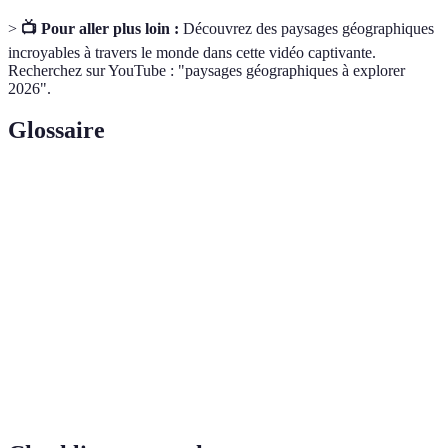
>
📺 Pour aller plus loin :
Découvrez des paysages géographiques
incroyables à travers le monde dans cette vidéo captivante.
Recherchez sur YouTube : "paysages géographiques à explorer
2026".
Glossaire
Terme
Définition
Vallée étroite et profonde, généralement inondée par
Fjord
la mer, entourée de montagnes.
Déplacement saisonnier de groupes d'animaux d'une
Migration
région à une autre.
Patrimoine
Site d'importance culturelle ou naturelle, reconnu
mondial
par l'UNESCO.