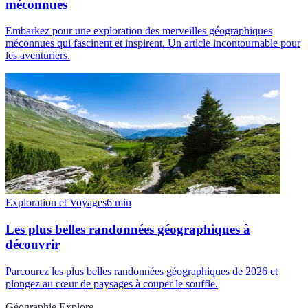
méconnues
Embarkez pour une exploration des merveilles géographiques
méconnues qui fascinent et inspirent. Un article incontournable pour
les aventuriers.
Exploration et Voyages
6
min
Les plus belles randonnées géographiques à
découvrir
Parcourez les plus belles randonnées géographiques de 2026 et
plongez au cœur de paysages à couper le souffle.
Géographie Explore