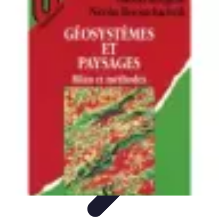
Géographie Explore
Exploration
Cartographie et outils
Exploration
Géographique
Géographie Physique
Îles et régions
Géographie Explore