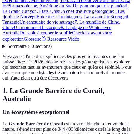
exceptionnel
2. Machu Picchu, Pérou
À la découverte des Incas
3. La
forêt amazonienne, Amérique du Sud
Un poumon pour la planète
4.
Le Grand Canyon, États-Unis
Un chef-d'œuvre géologique
5. Les
fjords de Norvège
Entre mer et montagne
6. La savane du Serengeti,
Tanzanie
Un sanctuaire de vie sauvage
7. La muraille de Chine,
Chine
Un monument historique
8. La plage de Whitehaven,
Australie
Du sable à couper le souffle
Checklist avant votre
exploration
Glossaire
📺 Ressource Vidéo
Sommaire
(
20
sections
)
Voyager est l'une des expériences les plus enrichissantes que l'on
puisse vivre. En 2026, découvrez les sites géographiques à explorer
qui fascinent tant les aventuriers que ceux en quête de sérénité. Nous
avons compilé une liste des trésors naturels et culturels du monde
qui n'attendent qu'à être découverts.
1. La Grande Barrière de Corail,
Australie
Un écosystème exceptionnel
La
Grande Barrière de Corail
est un véritable chef-d'œuvre de la
nature, s'étendant sur plus de 344 400 kilomètres carrés le long de la