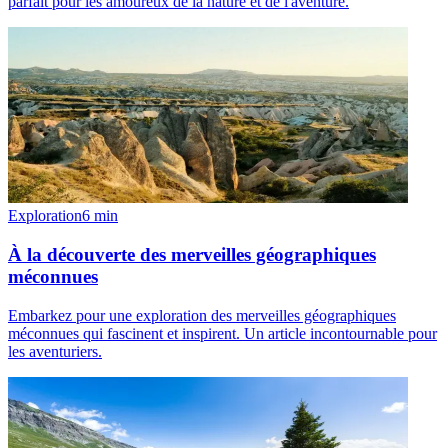
parfait pour les amoureux de la nature et de l'aventure.
Exploration
6
min
À la découverte des merveilles géographiques
méconnues
Embarkez pour une exploration des merveilles géographiques
méconnues qui fascinent et inspirent. Un article incontournable pour
les aventuriers.