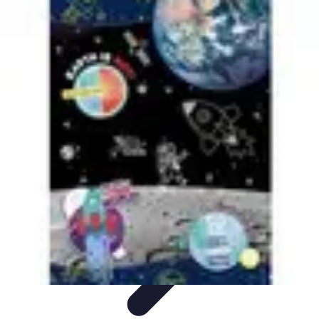
Géographie Explore
Exploration
Cartographie et outils
Exploration
Géographique
Géographie Physique
Îles et régions
Géographie Explore