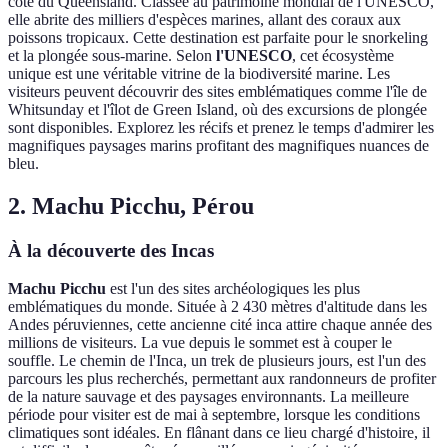
côte du Queensland. Classée au patrimoine mondial de l'UNESCO,
elle abrite des milliers d'espèces marines, allant des coraux aux
poissons tropicaux. Cette destination est parfaite pour le snorkeling
et la plongée sous-marine. Selon
l'UNESCO
, cet écosystème
unique est une véritable vitrine de la biodiversité marine. Les
visiteurs peuvent découvrir des sites emblématiques comme l'île de
Whitsunday et l'îlot de Green Island, où des excursions de plongée
sont disponibles. Explorez les récifs et prenez le temps d'admirer les
magnifiques paysages marins profitant des magnifiques nuances de
bleu.
2. Machu Picchu, Pérou
À la découverte des Incas
Machu Picchu
est l'un des sites archéologiques les plus
emblématiques du monde. Située à 2 430 mètres d'altitude dans les
Andes péruviennes, cette ancienne cité inca attire chaque année des
millions de visiteurs. La vue depuis le sommet est à couper le
souffle. Le chemin de l'Inca, un trek de plusieurs jours, est l'un des
parcours les plus recherchés, permettant aux randonneurs de profiter
de la nature sauvage et des paysages environnants. La meilleure
période pour visiter est de mai à septembre, lorsque les conditions
climatiques sont idéales. En flânant dans ce lieu chargé d'histoire, il