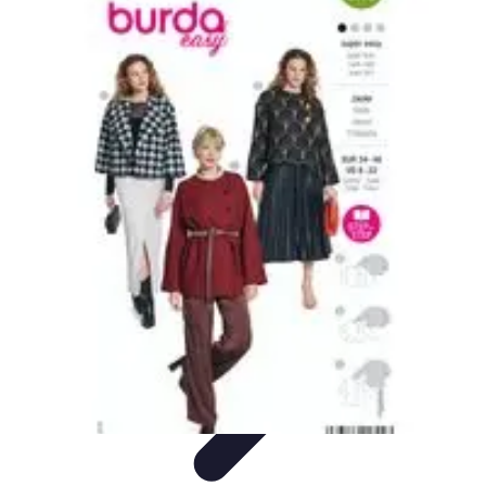
Géographie Explore
Exploration
Cartographie et outils
Exploration
Géographique
Géographie Physique
Îles et régions
Géographie Explore