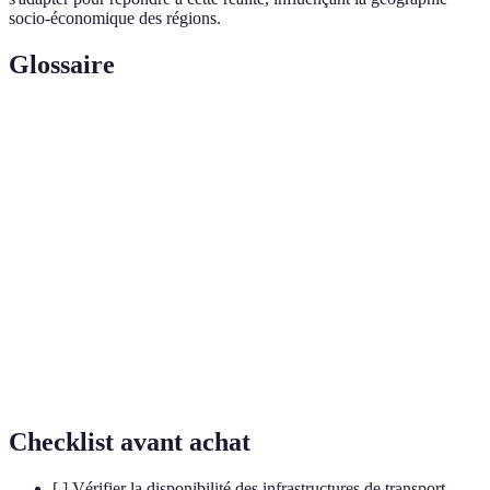
socio-économique des régions.
Glossaire
Terme
Définition
Système économique visant à réduire les
Économie circulaire
déchets en revalorisant les ressources.
Système
Outil de gestion et d'analyse des données
d'information
géographiques.
géographique (SIG)
Résilience
Capacité d'un système à s'adapter et à se
climatique
rétablir face aux changements climatiques.
Checklist avant achat
[ ] Vérifier la disponibilité des infrastructures de transport