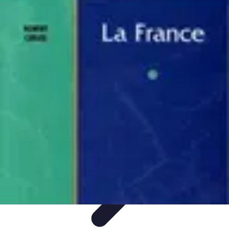
Géographie Explore
Exploration
Cartographie et outils
Exploration
Géographique
Géographie Physique
Îles et régions
Géographie Explore