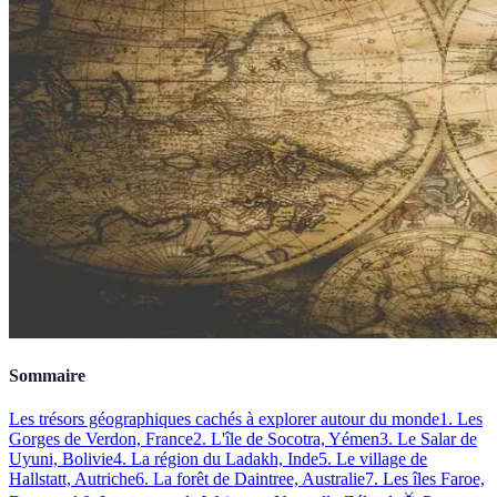
Sommaire
Les trésors géographiques cachés à explorer autour du monde
1. Les
Gorges de Verdon, France
2. L'île de Socotra, Yémen
3. Le Salar de
Uyuni, Bolivie
4. La région du Ladakh, Inde
5. Le village de
Hallstatt, Autriche
6. La forêt de Daintree, Australie
7. Les îles Faroe,