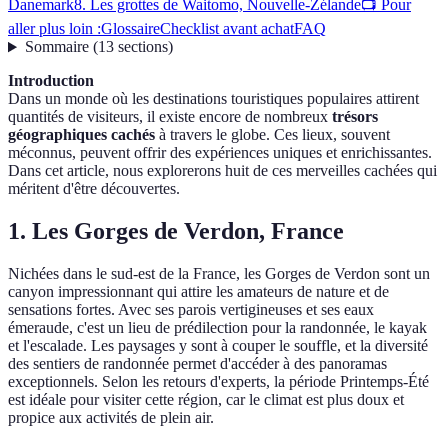
Danemark
8. Les grottes de Waitomo, Nouvelle-Zélande
📺 Pour
aller plus loin :
Glossaire
Checklist avant achat
FAQ
Sommaire
(
13
sections
)
Introduction
Dans un monde où les destinations touristiques populaires attirent
quantités de visiteurs, il existe encore de nombreux
trésors
géographiques cachés
à travers le globe. Ces lieux, souvent
méconnus, peuvent offrir des expériences uniques et enrichissantes.
Dans cet article, nous explorerons huit de ces merveilles cachées qui
méritent d'être découvertes.
1. Les Gorges de Verdon, France
Nichées dans le sud-est de la France, les Gorges de Verdon sont un
canyon impressionnant qui attire les amateurs de nature et de
sensations fortes. Avec ses parois vertigineuses et ses eaux
émeraude, c'est un lieu de prédilection pour la randonnée, le kayak
et l'escalade. Les paysages y sont à couper le souffle, et la diversité
des sentiers de randonnée permet d'accéder à des panoramas
exceptionnels. Selon les retours d'experts, la période Printemps-Été
est idéale pour visiter cette région, car le climat est plus doux et
propice aux activités de plein air.