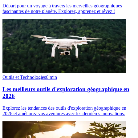
Départ pour un voyage à travers les merveilles géographiques
fascinantes de notre planète. Explorez, apprenez et rêvez !
Outils et Technologies
6
min
Les meilleurs outils d'exploration géographique en
2026
Explorez les tendances des outils d'exploration géographique en
2026 et améliorez vos aventures avec les dernières innovations.