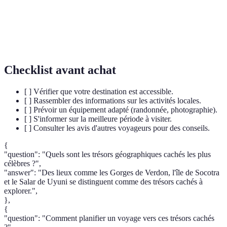
Biodiversité
Variété des espèces vivantes dans un écosystème.
Patrimoine de
Reconnaissance par l'UNESCO d'un site
l'Humanité
d'importance exceptionnelle.
Checklist avant achat
[ ] Vérifier que votre destination est accessible.
[ ] Rassembler des informations sur les activités locales.
[ ] Prévoir un équipement adapté (randonnée, photographie).
[ ] S'informer sur la meilleure période à visiter.
[ ] Consulter les avis d'autres voyageurs pour des conseils.
{
"question": "Quels sont les trésors géographiques cachés les plus
célèbres ?",
"answer": "Des lieux comme les Gorges de Verdon, l'île de Socotra
et le Salar de Uyuni se distinguent comme des trésors cachés à
explorer.",
},
{
"question": "Comment planifier un voyage vers ces trésors cachés