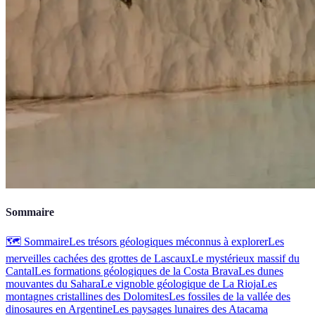
Sommaire
🗺️ Sommaire
Les trésors géologiques méconnus à explorer
Les
merveilles cachées des grottes de Lascaux
Le mystérieux massif du
Cantal
Les formations géologiques de la Costa Brava
Les dunes
mouvantes du Sahara
Le vignoble géologique de La Rioja
Les
montagnes cristallines des Dolomites
Les fossiles de la vallée des
dinosaures en Argentine
Les paysages lunaires des Atacama