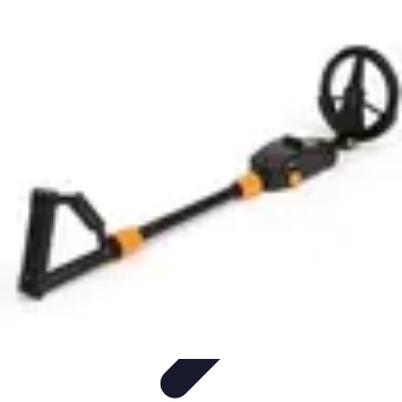
Géographie Explore
Exploration
Cartographie et outils
Exploration
Géographique
Géographie Physique
Îles et régions
Géographie Explore