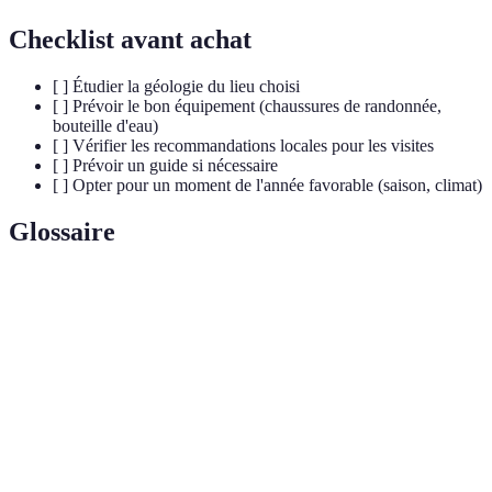
Checklist avant achat
[ ] Étudier la géologie du lieu choisi
[ ] Prévoir le bon équipement (chaussures de randonnée,
bouteille d'eau)
[ ] Vérifier les recommandations locales pour les visites
[ ] Prévoir un guide si nécessaire
[ ] Opter pour un moment de l'année favorable (saison, climat)
Glossaire
Terme
Définition
Formation
Ensemble de roches qui ont une origine commune et
géologique
une structure particulière.
Ensemble des phénomènes liés à l'éruption de
Volcanisme
magma provenant des profondeurs de la Terre.