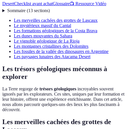
Desert
Checklist avant achat
Glossaire
📺 Ressource Vidéo
Sommaire
(
13
sections
)
Les merveilles cachées des grottes de Lascaux
Le mystérieux massif du Cantal
Les formations géologiques de la Costa Brava
Les dunes mouvantes du Sahara
Le vignoble géologique de La Rioja
Les montagnes cristallines des Dolomites
Les fossiles de la vallée des dinosaures en Argentine
Les paysages lunaires des Atacama Desert
Les trésors géologiques méconnus à
explorer
La Terre regorge de
trésors géologiques
incroyables souvent
ignorés par les explorateurs. Ces sites, uniques par leur formation et
leur histoire, offrent une expérience enrichissante. Dans cet article,
nous allons parcourir quelques-uns des lieux les plus fascinants à
découvrir.
Les merveilles cachées des grottes de