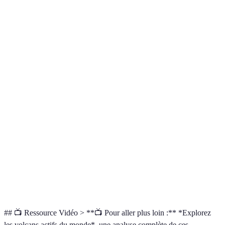
Fournaise
Sentiers
Kilauea
Hawaï
2018
sécurisés
Randonnée
Mont Fuji
Japon
1707
populaire
Encourage les
Saint-
Soufrière
1979
visites
Vincent
guidées
Zones en
Monserrat
Caraïbes
1995
reconstruction
Randonnées
Taal
Philippines
2020
pittoresques
## 📺 Ressource Vidéo > **📺 Pour aller plus loin :** *Explorez
les volcans actifs du monde*, une analyse complète de ces