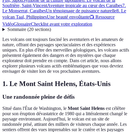
Fuji, Japon
Symbole de la culture japonaise
6. Le volcan de la
Soufrière, Saint-Vincent
Aventure tropicale au cœur des Caraïbes
7.
Le Monserrat, Caraïbes
Un témoignage de puissance naturelle
8. Le
volcan Taal, Philippines
Une beauté envoûtante
📺 Ressource
Vidéo
Glossaire
Checklist avant votre exploration
Sommaire
(
20
sections
)
Les volcans ont toujours fasciné les aventuriers et les amateurs de
nature, offrant des paysages spectaculaires et des expériences
uniques. En plus d'être des merveilles géologiques, les volcans actifs
présentent également des dangers et des mystères que chaque
explorateur doit prendre en compte. Dans cet article, nous allons
explorer plusieurs volcans actifs emblématiques que vous devriez
envisager de visiter lors de vos prochaines aventures.
1. Le Mont Saint Helens, États-Unis
Une randonnée pleine de défis
Situé dans l'État de Washington, le
Mont Saint Helens
est célèbre
pour son éruption dévastatrice de 1980 qui a littéralement changé le
paysage environnant. Aujourd'hui, le volcan est un site de
randonnée prisé, attirant des milliers de visiteurs chaque année. Les
sentiers offrent des vues imprenables sur le cratère et les paysages