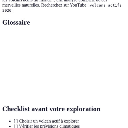
merveilles naturelles. Recherchez sur YouTube :
volcans actifs
.
2026
Glossaire
Terme
Définition
Volcan
Un volcan qui a émergé récemment ou qui a montré
actif
des signes d'activité dans le passé récent.
Erésie
Éruption de lave ou de gaz provenant d'un volcan.
Un grand cratère formé par l'effondrement d'un volcan
Caldeira
après une éruption.
Checklist avant votre exploration
[ ] Choisir un volcan actif à explorer
[ ] Vérifier les prévisions climatiques