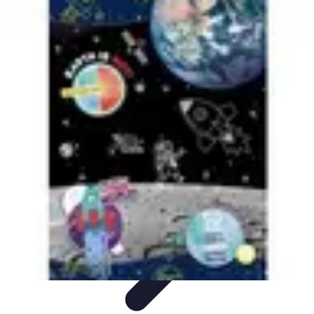
Géographie Explore
Exploration
Cartographie et outils
Exploration
Géographique
Géographie Physique
Îles et régions
Géographie Explore