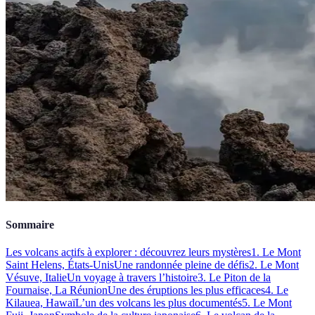
Sommaire
Les volcans actifs à explorer : découvrez leurs mystères
1. Le Mont
Saint Helens, États-Unis
Une randonnée pleine de défis
2. Le Mont
Vésuve, Italie
Un voyage à travers l’histoire
3. Le Piton de la
Fournaise, La Réunion
Une des éruptions les plus efficaces
4. Le
Kilauea, Hawaï
L’un des volcans les plus documentés
5. Le Mont