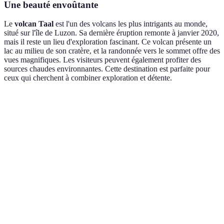
Une beauté envoûtante
Le
volcan Taal
est l'un des volcans les plus intrigants au monde,
situé sur l'île de Luzon. Sa dernière éruption remonte à janvier 2020,
mais il reste un lieu d'exploration fascinant. Ce volcan présente un
lac au milieu de son cratère, et la randonnée vers le sommet offre des
vues magnifiques. Les visiteurs peuvent également profiter des
sources chaudes environnantes. Cette destination est parfaite pour
ceux qui cherchent à combiner exploration et détente.
Vulcans
Localisation
Dernière Éruption
Accessibilité
Mont
Sentiers
Saint
États-Unis
1980
balisés
Helens
Mont
Randonnée
Italie
1944
Vésuve
facile
Piton de
la
La Réunion
2021
Accessible