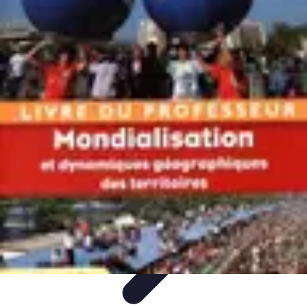
Géographie Explore
Exploration
Cartographie et outils
Exploration
Géographique
Géographie Physique
Îles et régions
Géographie Explore