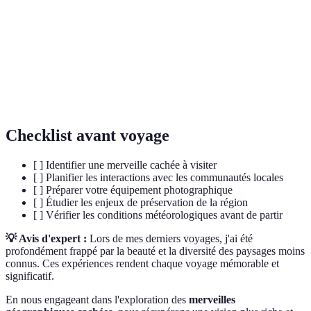
donné.
Forme de tourisme responsable qui préserve
Écotourisme
l'environnement.
Tourisme
Pratique du tourisme qui minimise les effets
durable
néfastes.
Checklist avant voyage
[ ] Identifier une merveille cachée à visiter
[ ] Planifier les interactions avec les communautés locales
[ ] Préparer votre équipement photographique
[ ] Étudier les enjeux de préservation de la région
[ ] Vérifier les conditions météorologiques avant de partir
💡 Avis d'expert :
Lors de mes derniers voyages, j'ai été
profondément frappé par la beauté et la diversité des paysages moins
connus. Ces expériences rendent chaque voyage mémorable et
significatif.
En nous engageant dans l'exploration des
merveilles