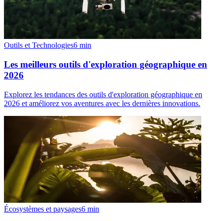
Outils et Technologies
6
min
Les meilleurs outils d'exploration géographique en
2026
Explorez les tendances des outils d'exploration géographique en
2026 et améliorez vos aventures avec les dernières innovations.
Écosystèmes et paysages
6
min