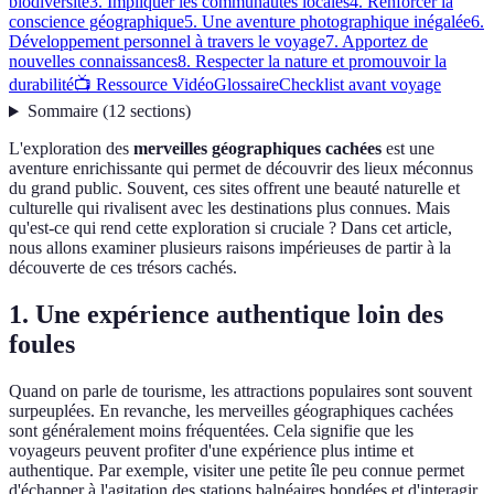
biodiversité
3. Impliquer les communautés locales
4. Renforcer la
conscience géographique
5. Une aventure photographique inégalée
6.
Développement personnel à travers le voyage
7. Apportez de
nouvelles connaissances
8. Respecter la nature et promouvoir la
durabilité
📺 Ressource Vidéo
Glossaire
Checklist avant voyage
Sommaire
(
12
sections
)
L'exploration des
merveilles géographiques cachées
est une
aventure enrichissante qui permet de découvrir des lieux méconnus
du grand public. Souvent, ces sites offrent une beauté naturelle et
culturelle qui rivalisent avec les destinations plus connues. Mais
qu'est-ce qui rend cette exploration si cruciale ? Dans cet article,
nous allons examiner plusieurs raisons impérieuses de partir à la
découverte de ces trésors cachés.
1. Une expérience authentique loin des
foules
Quand on parle de tourisme, les attractions populaires sont souvent
surpeuplées. En revanche, les merveilles géographiques cachées
sont généralement moins fréquentées. Cela signifie que les
voyageurs peuvent profiter d'une expérience plus intime et
authentique. Par exemple, visiter une petite île peu connue permet
d'échapper à l'agitation des stations balnéaires bondées et d'interagir