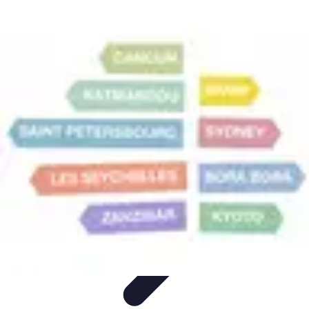
Géographie Explore
Exploration
Cartographie et outils
Exploration
Géographique
Géographie Physique
Îles et régions
Géographie Explore