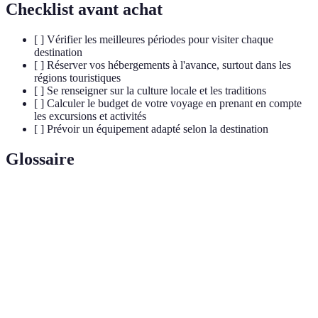
Checklist avant achat
[ ] Vérifier les meilleures périodes pour visiter chaque
destination
[ ] Réserver vos hébergements à l'avance, surtout dans les
régions touristiques
[ ] Se renseigner sur la culture locale et les traditions
[ ] Calculer le budget de votre voyage en prenant en compte
les excursions et activités
[ ] Prévoir un équipement adapté selon la destination
Glossaire
Terme
Définition
Tourisme responsable axé sur la nature et la
Écotourisme
protection de l'environnement.
Patrimoine
Bien culturel ou naturel protégé par l'UNESCO en
mondial
raison de son importance.