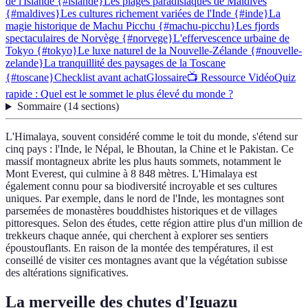
de l'Islande {#islande}
Les plages paradisiaques de Maldives
{#maldives}
Les cultures richement variées de l'Inde {#inde}
La
magie historique de Machu Picchu {#machu-picchu}
Les fjords
spectaculaires de Norvège {#norvege}
L'effervescence urbaine de
Tokyo {#tokyo}
Le luxe naturel de la Nouvelle-Zélande {#nouvelle-
zelande}
La tranquillité des paysages de la Toscane
{#toscane}
Checklist avant achat
Glossaire
📺 Ressource Vidéo
Quiz
rapide : Quel est le sommet le plus élevé du monde ?
Sommaire
(
14
sections
)
L'Himalaya, souvent considéré comme le toit du monde, s'étend sur
cinq pays : l'Inde, le Népal, le Bhoutan, la Chine et le Pakistan. Ce
massif montagneux abrite les plus hauts sommets, notamment le
Mont Everest, qui culmine à 8 848 mètres. L'Himalaya est
également connu pour sa biodiversité incroyable et ses cultures
uniques. Par exemple, dans le nord de l'Inde, les montagnes sont
parsemées de monastères bouddhistes historiques et de villages
pittoresques. Selon des études, cette région attire plus d'un million de
trekkeurs chaque année, qui cherchent à explorer ses sentiers
époustouflants. En raison de la montée des températures, il est
conseillé de visiter ces montagnes avant que la végétation subisse
des altérations significatives.
La merveille des chutes d'Iguazu