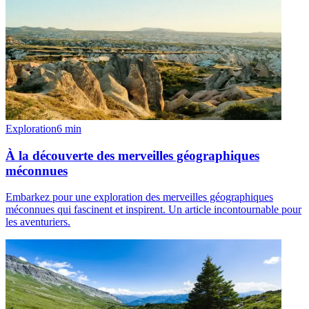
Exploration
6
min
À la découverte des merveilles géographiques
méconnues
Embarkez pour une exploration des merveilles géographiques
méconnues qui fascinent et inspirent. Un article incontournable pour
les aventuriers.